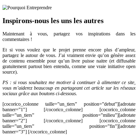
Inspirons-nous les uns les autres
Maintenant à vous, partagez vos inspirations dans les
commentaires !
Et si vous voulez que le projet prenne encore plus d’ampleur,
partagez le autour de vous. J’ai vraiment envie qu’on génère assez
de contenu ensemble pour qu’un livre puisse naitre (et diffusable
gratuitement partout bien entendu, comme une vraie initiative open
source).
PS : si vous souhaitez me motiver à continuer à alimenter ce site,
vous m’aiderez beaucoup en partageant cet article sur les réseaux
sociaux grâce aux boutons ci-dessous.
[cocorico_colonne taille=”un_tiers” position=”debut”][adrotate
banner=”1″] [/cocorico_colonne] [cocorico_colonne
taille=”un_tiers” position=”milieu”][adrotate
banner=”2″] [/cocorico_colonne] [cocorico_colonne
taille=”un_tiers” position=”fin”][adrotate
banner=”3″] [/cocorico_colonne]