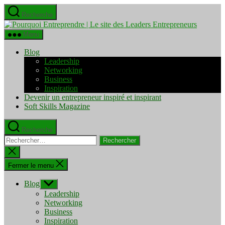
Aller
Recherche
au
Pourquo
contenu
Entrepre
Menu
|
Le
Blog
site
Leadership
des
Networking
Leaders
Business
Entrepre
Inspiration
Devenir un entrepreneur inspiré et inspirant
Soft Skills Magazine
Recherche
Rechercher :
Fermer
la
recherche
Fermer le menu
Blog
Afficher
le
Leadership
sous-
Networking
menu
Business
Inspiration