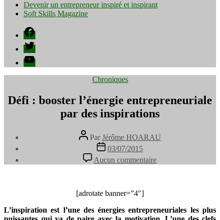
Devenir un entrepreneur inspiré et inspirant
Soft Skills Magazine
Facebook
Twitter
YouTube
Catégories
Chroniques
Défi : booster l’énergie entrepreneuriale
par des inspirations
Auteur
Par
Jérôme HOARAU
de
Date
03/07/2015
l’article
de
sur
Aucun commentaire
l’article
Défi
:
booster
l’énergie
[adrotate banner=”4″]
entrepreneuriale
L’inspiration est l’une des énergies entrepreneuriales les plus
par
puissantes qui va de paire avec la motivation. L’une des clefs
des