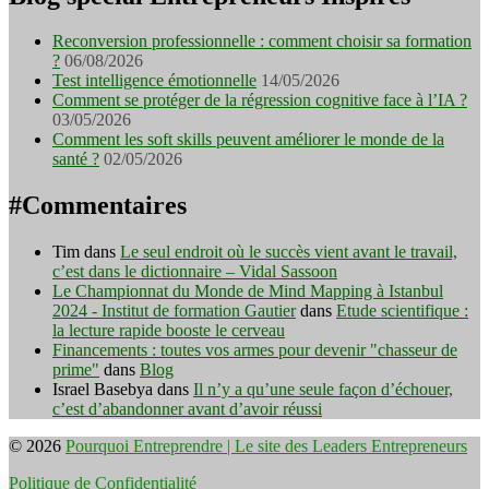
Reconversion professionnelle : comment choisir sa formation
?
06/08/2026
Test intelligence émotionnelle
14/05/2026
Comment se protéger de la régression cognitive face à l’IA ?
03/05/2026
Comment les soft skills peuvent améliorer le monde de la
santé ?
02/05/2026
#Commentaires
Tim
dans
Le seul endroit où le succès vient avant le travail,
c’est dans le dictionnaire – Vidal Sassoon
Le Championnat du Monde de Mind Mapping à Istanbul
2024 - Institut de formation Gautier
dans
Etude scientifique :
la lecture rapide booste le cerveau
Financements : toutes vos armes pour devenir "chasseur de
prime"
dans
Blog
Israel Basebya
dans
Il n’y a qu’une seule façon d’échouer,
c’est d’abandonner avant d’avoir réussi
© 2026
Pourquoi Entreprendre | Le site des Leaders Entrepreneurs
Politique de Confidentialité