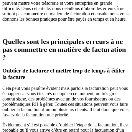
les
peuvent mettre votre trésorerie et votre entreprise en grande
bonnes
difficulté. Dans cet article, nous détaillons d’abord les erreurs à ne
pratiques
surtout pas commettre en matière de facturation et ensuite nous vous
en
donnons les bonnes pratiques pour être payés en temps et en heure.
matière
de
facturation
pour
Quelles sont les principales erreurs à ne
être
pas commettre en matière de facturation
payé,
et
?
être
payé
Oublier de facturer et mettre trop de temps à éditer
vite
?
la facture
Cela peut vous paraître évident mais parfois la facturation peut vous
échapper car vous êtes très occupé en ce moment, un très gros
contrat signé, des problèmes avec un de vos fournisseurs ou des
problématiques RH à gérer. Toutes ces situations peuvent vous faire
oublier la facturation d’un ou plusieurs clients. Il faut donc que vous
fassiez de la facturation une priorité.
Évidemment s’il est possible d’oublier l’étape de la facturation, il est
probable qu’il vous arrive d’être en retard pour la facturation d’un