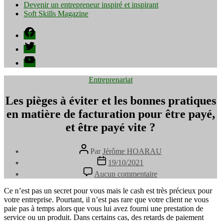
Devenir un entrepreneur inspiré et inspirant
Soft Skills Magazine
Facebook
Twitter
YouTube
Catégories
Entreprenariat
Les pièges à éviter et les bonnes pratiques
en matière de facturation pour être payé,
et être payé vite ?
Auteur
Par
Jérôme HOARAU
de
Date
19/10/2021
l’article
de
sur
Aucun commentaire
l’article
Les
pièges
Ce n’est pas un secret pour vous mais le cash est très précieux pour
à
votre entreprise. Pourtant, il n’est pas rare que votre client ne vous
éviter
paie pas à temps alors que vous lui avez fourni une prestation de
et
service ou un produit. Dans certains cas, des retards de paiement