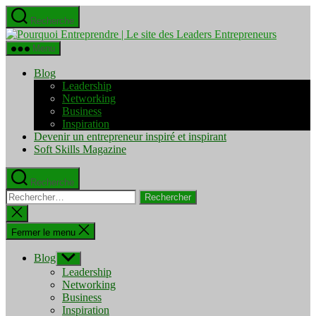
Aller
Recherche
au
Pourquo
contenu
Entrepre
Menu
|
Le
Blog
site
Leadership
des
Networking
Leaders
Business
Entrepre
Inspiration
Devenir un entrepreneur inspiré et inspirant
Soft Skills Magazine
Recherche
Rechercher :
Fermer
la
recherche
Fermer le menu
Blog
Afficher
le
Leadership
sous-
Networking
menu
Business
Inspiration