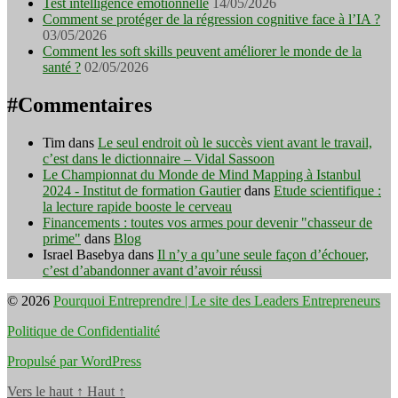
Test intelligence émotionnelle
14/05/2026
Comment se protéger de la régression cognitive face à l’IA ?
03/05/2026
Comment les soft skills peuvent améliorer le monde de la
santé ?
02/05/2026
#Commentaires
Tim
dans
Le seul endroit où le succès vient avant le travail,
c’est dans le dictionnaire – Vidal Sassoon
Le Championnat du Monde de Mind Mapping à Istanbul
2024 - Institut de formation Gautier
dans
Etude scientifique :
la lecture rapide booste le cerveau
Financements : toutes vos armes pour devenir "chasseur de
prime"
dans
Blog
Israel Basebya
dans
Il n’y a qu’une seule façon d’échouer,
c’est d’abandonner avant d’avoir réussi
© 2026
Pourquoi Entreprendre | Le site des Leaders Entrepreneurs
Politique de Confidentialité
Propulsé par WordPress
Vers le haut
↑
Haut
↑