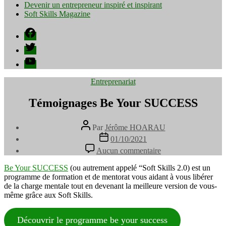
Devenir un entrepreneur inspiré et inspirant
Soft Skills Magazine
Facebook
Twitter
YouTube
Catégories
Entreprenariat
Témoignages Be Your SUCCESS
Auteur
Par
Jérôme HOARAU
de
Date
01/10/2021
l’article
de
sur
Aucun commentaire
l’article
Témoignages
Be
Be Your SUCCESS
(ou autrement appelé “Soft Skills 2.0) est un
Your
programme de formation et de mentorat vous aidant à vous libérer
SUCCESS
de la charge mentale tout en devenant la meilleure version de vous-
même grâce aux Soft Skills.
Découvrir le programme be your success