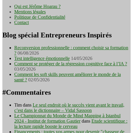
Qui est Jérôme Hoarau ?
Mentions légales
Politique de Confidentialité
Contact
Blog spécial Entrepreneurs Inspirés
Reconversion professionnelle : comment choisir sa formation
?
06/08/2026
Test intelligence émotionnelle
14/05/2026
Comment se protéger de la régression cognitive face à l’IA ?
03/05/2026
Comment les soft skills peuvent améliorer le monde de la
santé ?
02/05/2026
#Commentaires
Tim
dans
Le seul endroit où le succès vient avant le travail,
c’est dans le dictionnaire – Vidal Sassoon
Le Championnat du Monde de Mind Mapping à Istanbul
2024 - Institut de formation Gautier
dans
Etude scientifique :
la lecture rapide booste le cerveau
Financements : toutes vos armes pour devenir "chasseur de