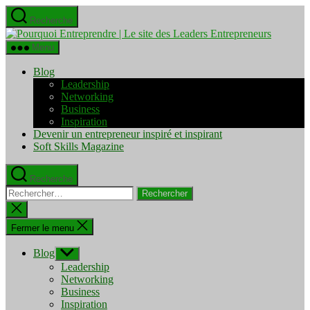
Aller
Recherche
au
Pourquo
contenu
Entrepre
Menu
|
Le
Blog
site
Leadership
des
Networking
Leaders
Business
Entrepre
Inspiration
Devenir un entrepreneur inspiré et inspirant
Soft Skills Magazine
Recherche
Rechercher :
Fermer
la
recherche
Fermer le menu
Blog
Afficher
le
Leadership
sous-
Networking
menu
Business
Inspiration