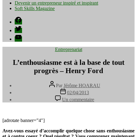
Devenir un entrepreneur inspiré et inspirant
Soft Skills Magazine
Facebook
Twitter
YouTube
Catégories
Entreprenariat
L’enthousiasme est à la base de tout
progrès – Henry Ford
Auteur
Par
Jérôme HOARAU
de
Date
02/04/2013
l’article
de
sur
Un commentaire
l’article
L’enthousiasme
est
à
la
[adrotate banner=”4″]
base
Avez-vous essayé d’accomplir quelque chose sans enthousiasme
de
et à contre coeur ? Quel résultat ? Vous comprenez maintenant
tout