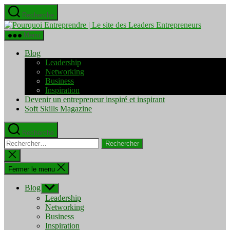
Aller
Recherche
au
Pourquo
contenu
Entrepre
Menu
|
Le
Blog
site
Leadership
des
Networking
Leaders
Business
Entrepre
Inspiration
Devenir un entrepreneur inspiré et inspirant
Soft Skills Magazine
Recherche
Rechercher :
Fermer
la
recherche
Fermer le menu
Blog
Afficher
le
Leadership
sous-
Networking
menu
Business
Inspiration