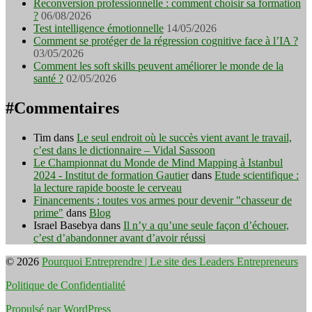
Reconversion professionnelle : comment choisir sa formation
?
06/08/2026
Test intelligence émotionnelle
14/05/2026
Comment se protéger de la régression cognitive face à l’IA ?
03/05/2026
Comment les soft skills peuvent améliorer le monde de la
santé ?
02/05/2026
#Commentaires
Tim
dans
Le seul endroit où le succès vient avant le travail,
c’est dans le dictionnaire – Vidal Sassoon
Le Championnat du Monde de Mind Mapping à Istanbul
2024 - Institut de formation Gautier
dans
Etude scientifique :
la lecture rapide booste le cerveau
Financements : toutes vos armes pour devenir "chasseur de
prime"
dans
Blog
Israel Basebya
dans
Il n’y a qu’une seule façon d’échouer,
c’est d’abandonner avant d’avoir réussi
© 2026
Pourquoi Entreprendre | Le site des Leaders Entrepreneurs
Politique de Confidentialité
Propulsé par WordPress