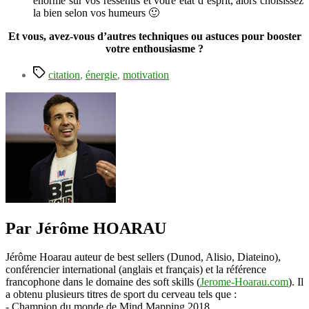
énorme sur vos ressentis et votre état d’esprit, alors choisissez
la bien selon vos humeurs 🙂
Et vous, avez-vous d’autres techniques ou astuces pour booster
votre enthousiasme ?
Étiquettes
citation
,
énergie
,
motivation
Par Jérôme HOARAU
Jérôme Hoarau auteur de best sellers (Dunod, Alisio, Diateino),
conférencier international (anglais et français) et la référence
francophone dans le domaine des soft skills (
Jerome-Hoarau.com
). Il
a obtenu plusieurs titres de sport du cerveau tels que :
- Champion du monde de Mind Mapping 2018