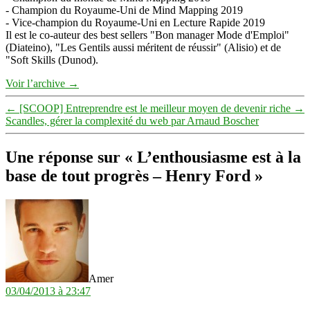
- Champion du Royaume-Uni de Mind Mapping 2019
- Vice-champion du Royaume-Uni en Lecture Rapide 2019
Il est le co-auteur des best sellers "Bon manager Mode d'Emploi"
(Diateino), "Les Gentils aussi méritent de réussir" (Alisio) et de
"Soft Skills (Dunod).
Voir l’archive
→
←
[SCOOP] Entreprendre est le meilleur moyen de devenir riche
→
Scandles, gérer la complexité du web par Arnaud Boscher
Une réponse sur « L’enthousiasme est à la
base de tout progrès – Henry Ford »
dit :
Amer
03/04/2013 à 23:47