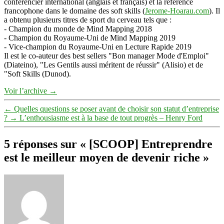
conférencier international (anglais et français) et la référence
francophone dans le domaine des soft skills (
Jerome-Hoarau.com
). Il
a obtenu plusieurs titres de sport du cerveau tels que :
- Champion du monde de Mind Mapping 2018
- Champion du Royaume-Uni de Mind Mapping 2019
- Vice-champion du Royaume-Uni en Lecture Rapide 2019
Il est le co-auteur des best sellers "Bon manager Mode d'Emploi"
(Diateino), "Les Gentils aussi méritent de réussir" (Alisio) et de
"Soft Skills (Dunod).
Voir l’archive
→
←
Quelles questions se poser avant de choisir son statut d’entreprise
?
→
L’enthousiasme est à la base de tout progrès – Henry Ford
5 réponses sur « [SCOOP] Entreprendre
est le meilleur moyen de devenir riche »
dit :