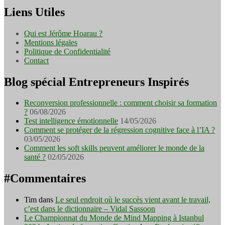
Liens Utiles
Qui est Jérôme Hoarau ?
Mentions légales
Politique de Confidentialité
Contact
Blog spécial Entrepreneurs Inspirés
Reconversion professionnelle : comment choisir sa formation
?
06/08/2026
Test intelligence émotionnelle
14/05/2026
Comment se protéger de la régression cognitive face à l’IA ?
03/05/2026
Comment les soft skills peuvent améliorer le monde de la
santé ?
02/05/2026
#Commentaires
Tim
dans
Le seul endroit où le succès vient avant le travail,
c’est dans le dictionnaire – Vidal Sassoon
Le Championnat du Monde de Mind Mapping à Istanbul