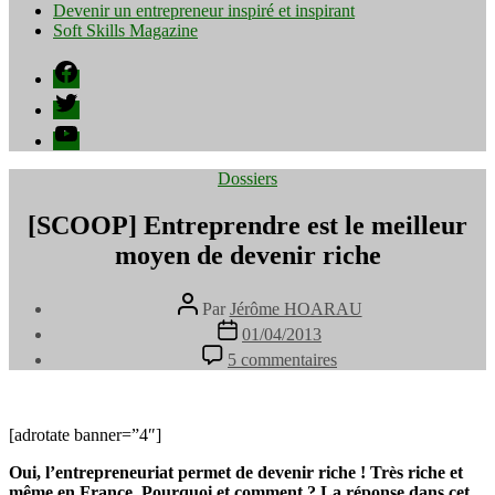
Devenir un entrepreneur inspiré et inspirant
Soft Skills Magazine
Facebook
Twitter
YouTube
Catégories
Dossiers
[SCOOP] Entreprendre est le meilleur
moyen de devenir riche
Auteur
Par
Jérôme HOARAU
de
Date
01/04/2013
l’article
de
sur
5 commentaires
l’article
[SCOOP]
Entreprendre
est
le
[adrotate banner=”4″]
meilleur
Oui, l’entrepreneuriat permet de devenir riche ! Très riche et
moyen
même en France. Pourquoi et comment ? La réponse dans cet
de