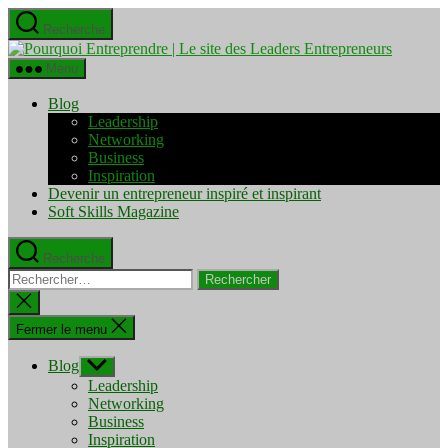
Aller
Recherche
au
Pourquo
contenu
Entrepre
Menu
|
Le
Blog
site
Leadership
des
Networking
Leaders
Business
Entrepre
Inspiration
Devenir un entrepreneur inspiré et inspirant
Soft Skills Magazine
Recherche
Rechercher :
Fermer
la
recherche
Fermer le menu
Blog
Afficher
le
Leadership
sous-
Networking
menu
Business
Inspiration