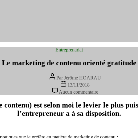
Catégories
Entreprenariat
Le marketing de contenu orienté gratitude
Auteur
Par
Jérôme HOARAU
de
Date
13/11/2018
l’article
de
sur
Aucun commentaire
l’article
Le
marketing
contenu) est selon moi le levier le plus pu
de
l’entrepreneur a à sa disposition.
contenu
orienté
gratitude
pratiques que je préfère en matière de marketing de contenu :