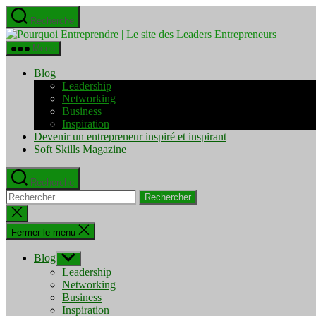
Aller
Recherche
au
Pourquo
contenu
Entrepre
Menu
|
Le
Blog
site
Leadership
des
Networking
Leaders
Business
Entrepre
Inspiration
Devenir un entrepreneur inspiré et inspirant
Soft Skills Magazine
Recherche
Rechercher :
Fermer
la
recherche
Fermer le menu
Blog
Afficher
le
Leadership
sous-
Networking
menu
Business
Inspiration