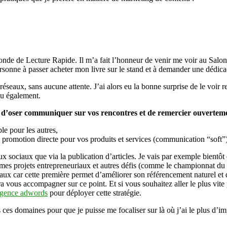
 de Lecture Rapide. Il m’a fait l’honneur de venir me voir au Salon 
ersonne à passer acheter mon livre sur le stand et à demander une dédica
seaux, sans aucune attente. J’ai alors eu la bonne surprise de le voir re
eau également.
t d’oser communiquer sur vos rencontres et de remercier ouvertemen
le pour les autres,
e promotion directe pour vos produits et services (communication “soft”
x sociaux que via la publication d’articles. Je vais par exemple bientôt 
mes projets entrepreneuriaux et autres défis (comme le championnat du 
ciaux car cette première permet d’améliorer son référencement naturel e
 vous accompagner sur ce point. Et si vous souhaitez aller le plus vite po
agence adwords
pour déployer cette stratégie.
es domaines pour que je puisse me focaliser sur là où j’ai le plus d’impac