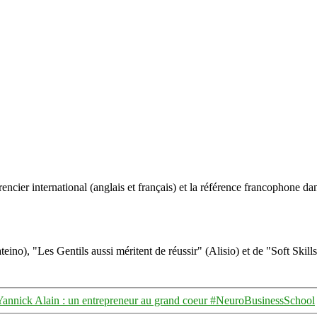
ncier international (anglais et français) et la référence francophone dan
eino), "Les Gentils aussi méritent de réussir" (Alisio) et de "Soft Skill
Yannick Alain : un entrepreneur au grand coeur #NeuroBusinessSchool