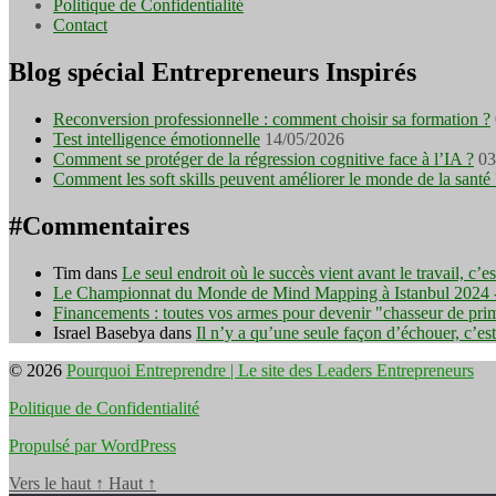
Politique de Confidentialité
Contact
Blog spécial Entrepreneurs Inspirés
Reconversion professionnelle : comment choisir sa formation ?
Test intelligence émotionnelle
14/05/2026
Comment se protéger de la régression cognitive face à l’IA ?
03
Comment les soft skills peuvent améliorer le monde de la santé 
#Commentaires
Tim
dans
Le seul endroit où le succès vient avant le travail, c’
Le Championnat du Monde de Mind Mapping à Istanbul 2024 - I
Financements : toutes vos armes pour devenir "chasseur de pri
Israel Basebya
dans
Il n’y a qu’une seule façon d’échouer, c’es
© 2026
Pourquoi Entreprendre | Le site des Leaders Entrepreneurs
Politique de Confidentialité
Propulsé par WordPress
Vers le haut
↑
Haut
↑