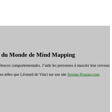
on du Monde de Mind Mapping
tences comportementales. J’aide les personnes à muscler leur cerveau
es telles que Léonard de Vinci sur son site
Jerome-Hoarau.com
.