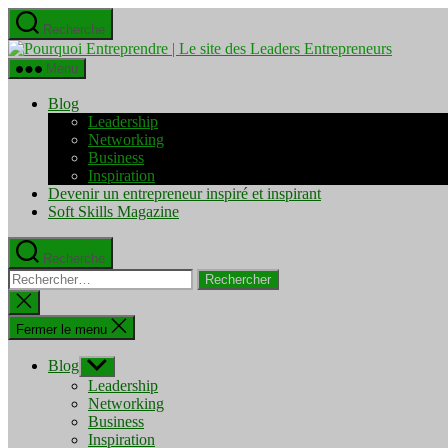
Aller
Recherche
au
Pourquo
contenu
Entrepre
Menu
|
Le
Blog
site
Leadership
des
Networking
Leaders
Business
Entrepre
Inspiration
Devenir un entrepreneur inspiré et inspirant
Soft Skills Magazine
Recherche
Rechercher :
Fermer
la
recherche
Fermer le menu
Blog
Afficher
le
Leadership
sous-
Networking
menu
Business
Inspiration