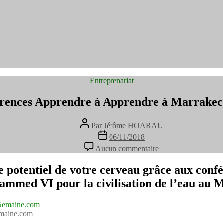
Catégories
Entreprenariat
érences Apprendre à Apprendre à Marrake
Auteur
Par
Jérôme HOARAU
de
Date
06/11/2018
l’article
de
sur
Aucun commentaire
l’article
Les
conférences
e potentiel de votre cerveau grâce aux con
Apprendre
mmed VI pour la civilisation de l’eau au 
à
Apprendre
à
Marrakech
emaine.com
#Maroc