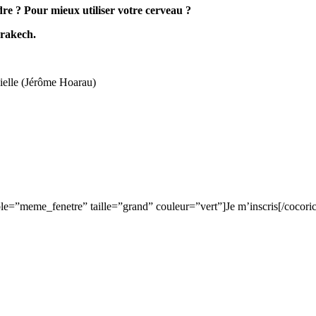
e ? Pour mieux utiliser votre cerveau ?
rrakech.
cielle (Jérôme Hoarau)
le=”meme_fenetre” taille=”grand” couleur=”vert”]Je m’inscris[/cocori