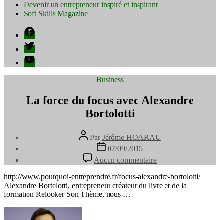
Devenir un entrepreneur inspiré et inspirant
Soft Skills Magazine
Facebook
Twitter
YouTube
Catégories
Business
La force du focus avec Alexandre
Bortolotti
Auteur
Par
Jérôme HOARAU
de
Date
07/09/2015
l’article
de
sur
Aucun commentaire
l’article
La
force
http://www.pourquoi-entreprendre.fr/focus-alexandre-bortolotti/
du
Alexandre Bortolotti, entrepreneur créateur du livre et de la
focus
formation Relooker Son Thème, nous …
avec
Alexandre
Bortolotti