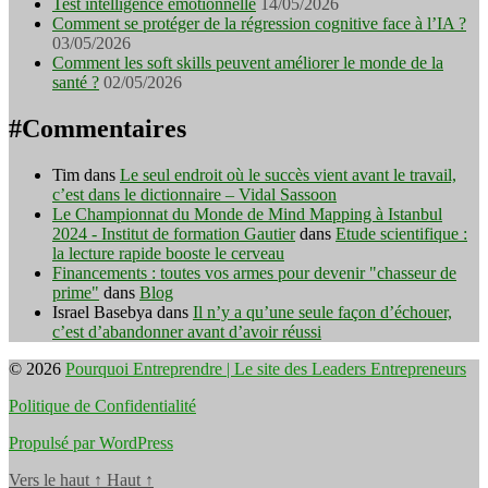
Test intelligence émotionnelle
14/05/2026
Comment se protéger de la régression cognitive face à l’IA ?
03/05/2026
Comment les soft skills peuvent améliorer le monde de la
santé ?
02/05/2026
#Commentaires
Tim
dans
Le seul endroit où le succès vient avant le travail,
c’est dans le dictionnaire – Vidal Sassoon
Le Championnat du Monde de Mind Mapping à Istanbul
2024 - Institut de formation Gautier
dans
Etude scientifique :
la lecture rapide booste le cerveau
Financements : toutes vos armes pour devenir "chasseur de
prime"
dans
Blog
Israel Basebya
dans
Il n’y a qu’une seule façon d’échouer,
c’est d’abandonner avant d’avoir réussi
© 2026
Pourquoi Entreprendre | Le site des Leaders Entrepreneurs
Politique de Confidentialité
Propulsé par WordPress
Vers le haut
↑
Haut
↑