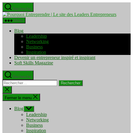
Aller
Recherche
au
Pourquo
contenu
Entrepre
Menu
|
Le
Blog
site
Leadership
des
Networking
Leaders
Business
Entrepre
Inspiration
Devenir un entrepreneur inspiré et inspirant
Soft Skills Magazine
Recherche
Rechercher :
Fermer
la
recherche
Fermer le menu
Blog
Afficher
le
Leadership
sous-
Networking
menu
Business
Inspiration