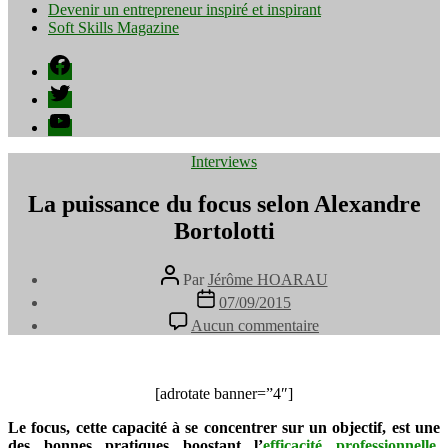
Devenir un entrepreneur inspiré et inspirant
Soft Skills Magazine
Facebook
Twitter
YouTube
Catégories
Interviews
La puissance du focus selon Alexandre
Bortolotti
Auteur
Par
Jérôme HOARAU
de
Date
07/09/2015
l’article
de
sur
Aucun commentaire
l’article
La
puissance
du
focus
[adrotate banner=”4″]
selon
Le focus, cette capacité à se concentrer sur un objectif, est une
Alexandre
des bonnes pratiques boostant l’
efficacité professionnelle
Bortolotti
.