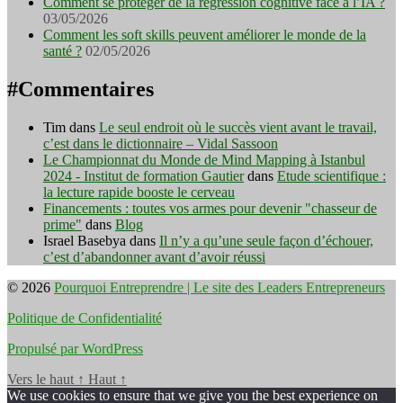
Comment se protéger de la régression cognitive face à l’IA ?
03/05/2026
Comment les soft skills peuvent améliorer le monde de la
santé ?
02/05/2026
#Commentaires
Tim
dans
Le seul endroit où le succès vient avant le travail,
c’est dans le dictionnaire – Vidal Sassoon
Le Championnat du Monde de Mind Mapping à Istanbul
2024 - Institut de formation Gautier
dans
Etude scientifique :
la lecture rapide booste le cerveau
Financements : toutes vos armes pour devenir "chasseur de
prime"
dans
Blog
Israel Basebya
dans
Il n’y a qu’une seule façon d’échouer,
c’est d’abandonner avant d’avoir réussi
© 2026
Pourquoi Entreprendre | Le site des Leaders Entrepreneurs
Politique de Confidentialité
Propulsé par WordPress
Vers le haut
↑
Haut
↑
We use cookies to ensure that we give you the best experience on