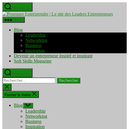
Aller
Recherche
au
Pourquo
contenu
Entrepre
Menu
|
Le
Blog
site
Leadership
des
Networking
Leaders
Business
Entrepre
Inspiration
Devenir un entrepreneur inspiré et inspirant
Soft Skills Magazine
Recherche
Rechercher :
Fermer
la
recherche
Fermer le menu
Blog
Afficher
le
Leadership
sous-
Networking
menu
Business
Inspiration