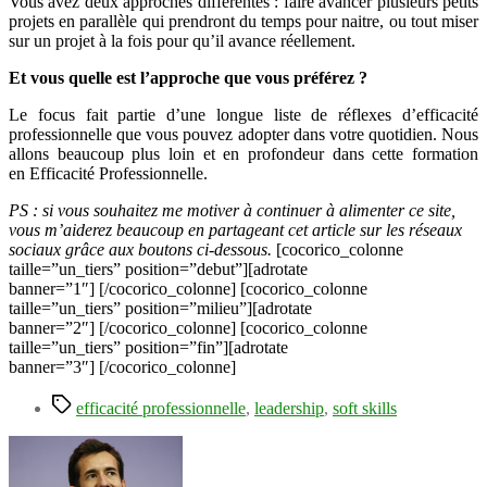
Vous avez deux approches différentes : faire avancer plusieurs petits
projets en parallèle qui prendront du temps pour naitre, ou tout miser
sur un projet à la fois pour qu’il avance réellement.
Et vous quelle est l’approche que vous préférez ?
Le focus fait partie d’une longue liste de réflexes d’efficacité
professionnelle que vous pouvez adopter dans votre quotidien. Nous
allons beaucoup plus loin et en profondeur dans cette formation
en Efficacité Professionnelle.
PS : si vous souhaitez me motiver à continuer à alimenter ce site,
vous m’aiderez beaucoup en partageant cet article sur les réseaux
sociaux grâce aux boutons ci-dessous.
[cocorico_colonne
taille=”un_tiers” position=”debut”][adrotate
banner=”1″] [/cocorico_colonne] [cocorico_colonne
taille=”un_tiers” position=”milieu”][adrotate
banner=”2″] [/cocorico_colonne] [cocorico_colonne
taille=”un_tiers” position=”fin”][adrotate
banner=”3″] [/cocorico_colonne]
Étiquettes
efficacité professionnelle
,
leadership
,
soft skills