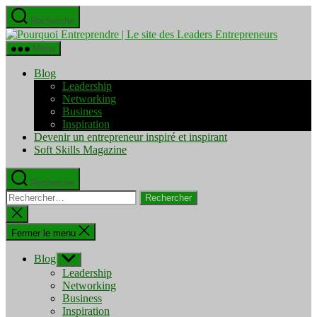
Aller
Recherche
au
Pourquo
contenu
Entrepre
Menu
|
Le
Blog
site
Leadership
des
Networking
Leaders
Business
Entrepre
Inspiration
Devenir un entrepreneur inspiré et inspirant
Soft Skills Magazine
Recherche
Rechercher :
Fermer
la
recherche
Fermer le menu
Blog
Afficher
le
Leadership
sous-
Networking
menu
Business
Inspiration