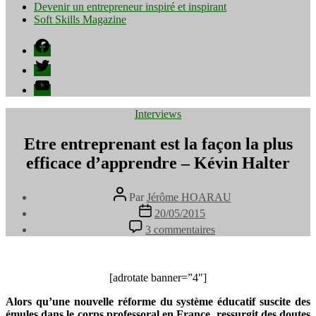
Devenir un entrepreneur inspiré et inspirant
Soft Skills Magazine
Facebook
Twitter
YouTube
Catégories
Interviews
Etre entreprenant est la façon la plus
efficace d’apprendre – Kévin Halter
Auteur
Par
Jérôme HOARAU
de
Date
20/05/2015
l’article
de
sur
3 commentaires
l’article
Etre
entreprenant
est
la
[adrotate banner=”4″]
façon
Alors qu’une nouvelle réforme du système éducatif suscite des
la
émules dans le corps professoral en France, ressurgit des doutes
plus