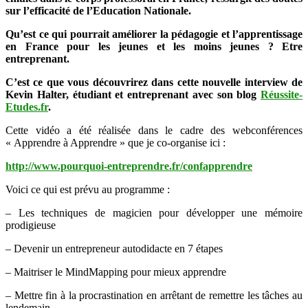
sur l’efficacité de l’Education Nationale.
efficace
d’apprendre
Qu’est ce qui pourrait améliorer la pédagogie et l’apprentissage
–
en France pour les jeunes et les moins jeunes ? Etre
Kévin
entreprenant.
Halter
C’est ce que vous découvrirez dans cette nouvelle interview de
Kevin Halter, étudiant et entreprenant avec son blog
Réussite-
Etudes.fr
.
Cette vidéo a été réalisée dans le cadre des webconférences
« Apprendre à Apprendre » que je co-organise ici :
http://www.pourquoi-entreprendre.fr/confapprendre
Voici ce qui est prévu au programme :
– Les techniques de magicien pour développer une mémoire
prodigieuse
– Devenir un entrepreneur autodidacte en 7 étapes
– Maitriser le MindMapping pour mieux apprendre
– Mettre fin à la procrastination en arrêtant de remettre les tâches au
lendemain