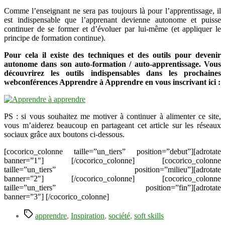
Comme l’enseignant ne sera pas toujours là pour l’apprentissage, il
est indispensable que l’apprenant devienne autonome et puisse
continuer de se former et d’évoluer par lui-même (et appliquer le
principe de formation continue).
Pour cela il existe des techniques et des outils pour devenir
autonome dans son auto-formation / auto-apprentissage. Vous
découvrirez les outils indispensables dans les prochaines
webconférences Apprendre à Apprendre en vous inscrivant ici :
PS : si vous souhaitez me motiver à continuer à alimenter ce site,
vous m’aiderez beaucoup en partageant cet article sur les réseaux
sociaux grâce aux boutons ci-dessous.
[cocorico_colonne taille=”un_tiers” position=”debut”][adrotate
banner=”1″] [/cocorico_colonne] [cocorico_colonne
taille=”un_tiers” position=”milieu”][adrotate
banner=”2″] [/cocorico_colonne] [cocorico_colonne
taille=”un_tiers” position=”fin”][adrotate
banner=”3″] [/cocorico_colonne]
Étiquettes
apprendre
,
Inspiration
,
société
,
soft skills