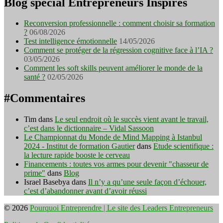
Blog spécial Entrepreneurs Inspirés
Reconversion professionnelle : comment choisir sa formation
?
06/08/2026
Test intelligence émotionnelle
14/05/2026
Comment se protéger de la régression cognitive face à l’IA ?
03/05/2026
Comment les soft skills peuvent améliorer le monde de la
santé ?
02/05/2026
#Commentaires
Tim
dans
Le seul endroit où le succès vient avant le travail,
c’est dans le dictionnaire – Vidal Sassoon
Le Championnat du Monde de Mind Mapping à Istanbul
2024 - Institut de formation Gautier
dans
Etude scientifique :
la lecture rapide booste le cerveau
Financements : toutes vos armes pour devenir "chasseur de
prime"
dans
Blog
Israel Basebya
dans
Il n’y a qu’une seule façon d’échouer,
c’est d’abandonner avant d’avoir réussi
© 2026
Pourquoi Entreprendre | Le site des Leaders Entrepreneurs