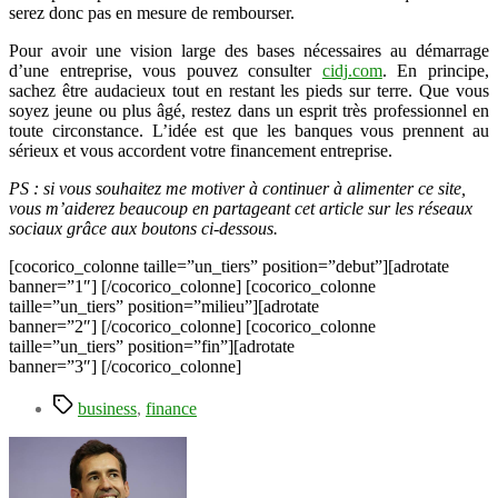
serez donc pas en mesure de rembourser.
Pour avoir une vision large des bases nécessaires au démarrage
d’une entreprise, vous pouvez consulter
cidj.com
. En principe,
sachez être audacieux tout en restant les pieds sur terre. Que vous
soyez jeune ou plus âgé, restez dans un esprit très professionnel en
toute circonstance. L’idée est que les banques vous prennent au
sérieux et vous accordent votre financement entreprise.
PS : si vous souhaitez me motiver à continuer à alimenter ce site,
vous m’aiderez beaucoup en partageant cet article sur les réseaux
sociaux grâce aux boutons ci-dessous.
[cocorico_colonne taille=”un_tiers” position=”debut”][adrotate
banner=”1″] [/cocorico_colonne] [cocorico_colonne
taille=”un_tiers” position=”milieu”][adrotate
banner=”2″] [/cocorico_colonne] [cocorico_colonne
taille=”un_tiers” position=”fin”][adrotate
banner=”3″] [/cocorico_colonne]
Étiquettes
business
,
finance