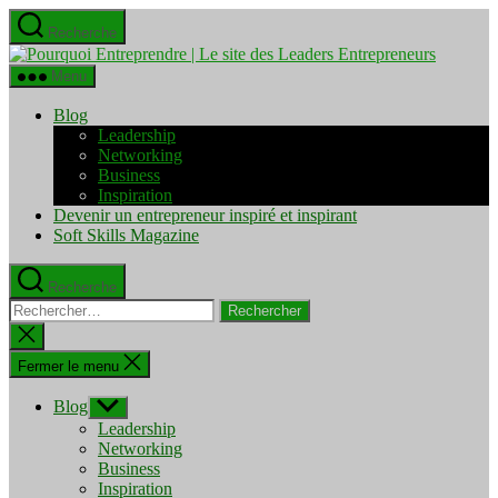
Aller
Recherche
au
Pourquo
contenu
Entrepre
Menu
|
Le
Blog
site
Leadership
des
Networking
Leaders
Business
Entrepre
Inspiration
Devenir un entrepreneur inspiré et inspirant
Soft Skills Magazine
Recherche
Rechercher :
Fermer
la
recherche
Fermer le menu
Blog
Afficher
le
Leadership
sous-
Networking
menu
Business
Inspiration