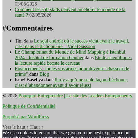
03/05/2026
Comment les soft skills peuvent améliorer le monde de la
santé ?
02/05/2026
#Commentaires
Tim
dans
Le seul endroit où le succès vient avant le travail,
c’est dans le dictionnaire – Vidal Sassoon
Le Championnat du Monde de Mind Mapping à Istanbul
2024 - Institut de formation Gautier
dans
Etude scientifique :
la lecture rapide booste le cerveau
Financements : toutes vos armes pour devenir "chasseur de
prime"
dans
Blog
Israel Basebya
dans
Il n’y a qu’une seule façon d’échouer,
c’est d’abandonner avant d’avoir réussi
© 2026
Pourquoi Entreprendre | Le site des Leaders Entrepreneurs
Politique de Confidentialité
Propulsé par WordPress
Vers le haut
↑
Haut
↑
We use cookies to ensure that we give you the best experience on