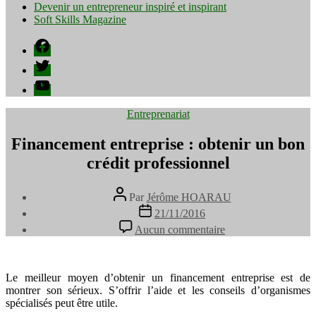
Devenir un entrepreneur inspiré et inspirant
Soft Skills Magazine
Facebook
Twitter
YouTube
Catégories
Entreprenariat
Financement entreprise : obtenir un bon
crédit professionnel
Auteur
Par
Jérôme HOARAU
de
Date
21/11/2016
l’article
de
sur
Aucun commentaire
l’article
Financement
entreprise
:
obtenir
Le meilleur moyen d’obtenir un financement entreprise est de
un
montrer son sérieux. S’offrir l’aide et les conseils d’organismes
bon
spécialisés peut être utile.
crédit