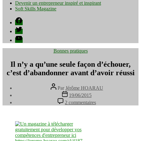
Devenir un entrepreneur inspiré et inspirant
Soft Skills Magazine
Facebook
Twitter
YouTube
Catégories
Bonnes pratiques
Il n’y a qu’une seule façon d’échouer,
c’est d’abandonner avant d’avoir réussi
Auteur
Par
Jérôme HOARAU
de
Date
19/06/2015
l’article
de
sur
2 commentaires
l’article
Il
n’y
a
qu’une
seule
façon
d’échouer,