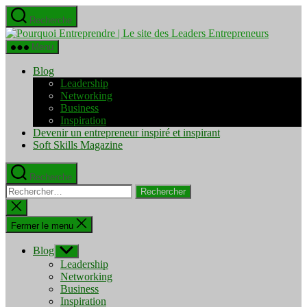
Aller
Recherche
au
Pourquo
contenu
Entrepre
Menu
|
Le
Blog
site
Leadership
des
Networking
Leaders
Business
Entrepre
Inspiration
Devenir un entrepreneur inspiré et inspirant
Soft Skills Magazine
Recherche
Rechercher :
Fermer
la
recherche
Fermer le menu
Blog
Afficher
le
Leadership
sous-
Networking
menu
Business
Inspiration