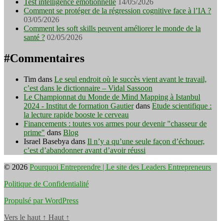
Test intelligence émotionnelle
14/05/2026
Comment se protéger de la régression cognitive face à l’IA ?
03/05/2026
Comment les soft skills peuvent améliorer le monde de la
santé ?
02/05/2026
#Commentaires
Tim
dans
Le seul endroit où le succès vient avant le travail,
c’est dans le dictionnaire – Vidal Sassoon
Le Championnat du Monde de Mind Mapping à Istanbul
2024 - Institut de formation Gautier
dans
Etude scientifique :
la lecture rapide booste le cerveau
Financements : toutes vos armes pour devenir "chasseur de
prime"
dans
Blog
Israel Basebya
dans
Il n’y a qu’une seule façon d’échouer,
c’est d’abandonner avant d’avoir réussi
© 2026
Pourquoi Entreprendre | Le site des Leaders Entrepreneurs
Politique de Confidentialité
Propulsé par WordPress
Vers le haut
↑
Haut
↑