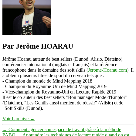
de
GoYourMind
Par Jérôme HOARAU
Jérôme Hoarau auteur de best sellers (Dunod, Alisio, Diateino),
conférencier international (anglais et français) et la référence
francophone dans le domaine des soft skills (
Jerome-Hoarau.com
). Il
a obtenu plusieurs titres de sport du cerveau tels que :
- Champion du monde de Mind Mapping 2018
- Champion du Royaume-Uni de Mind Mapping 2019
- Vice-champion du Royaume-Uni en Lecture Rapide 2019
Il est le co-auteur des best sellers "Bon manager Mode d'Emploi"
(Diateino), "Les Gentils aussi méritent de réussir" (Alisio) et de
"Soft Skills (Dunod).
Voir l’archive
→
←
Comment agencer son espace de travail grâce à la méthode
PABO
→
Apprendre les techniques de lecture rapide quand on est