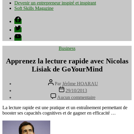
Devenir un entrepreneur inspiré et inspirant
Soft Skills Magazine
Facebook
Twitter
YouTube
Catégories
Business
Apprenez la lecture rapide avec Nicolas
Lisiak de GoYourMind
Auteur
Par
Jérôme HOARAU
de
Date
29/10/2013
l’article
de
sur
Aucun commentaire
l’article
Apprenez
la
La lecture rapide est une pratique et un entraînement permettant de
lecture
booster ses capacités cognitives et de gagner en efficacité …
rapide
avec
Nicolas
Lisiak