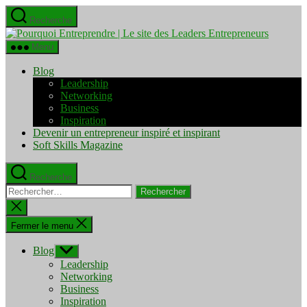
Aller
Recherche
au
Pourquo
contenu
Entrepre
Menu
|
Le
Blog
site
Leadership
des
Networking
Leaders
Business
Entrepre
Inspiration
Devenir un entrepreneur inspiré et inspirant
Soft Skills Magazine
Recherche
Rechercher :
Fermer
la
recherche
Fermer le menu
Blog
Afficher
le
Leadership
sous-
Networking
menu
Business
Inspiration