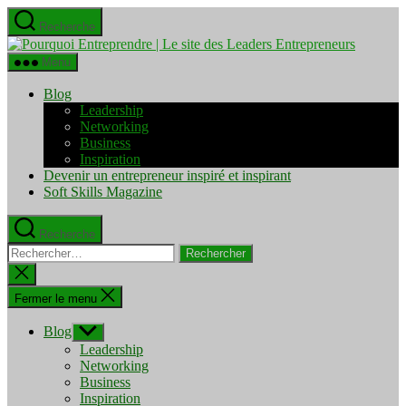
Aller
Recherche
au
Pourquo
contenu
Entrepre
Menu
|
Le
Blog
site
Leadership
des
Networking
Leaders
Business
Entrepre
Inspiration
Devenir un entrepreneur inspiré et inspirant
Soft Skills Magazine
Recherche
Rechercher :
Fermer
la
recherche
Fermer le menu
Blog
Afficher
le
Leadership
sous-
Networking
menu
Business
Inspiration