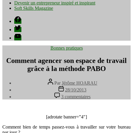
Devenir un entrepreneur inspiré et inspirant
Soft Skills Magazine
Facebook
Twitter
YouTube
Catégories
Bonnes pratiques
Comment agencer son espace de travail
grâce à la méthode PABO
Auteur
Par
Jérôme HOARAU
de
Date
28/10/2013
l’article
de
sur
3 commentaires
l’article
Comment
agencer
son
espace
[adrotate banner=”4″]
de
Comment bien de temps passez-vous à travailler sur votre bureau
travail
par jour ?
grâce