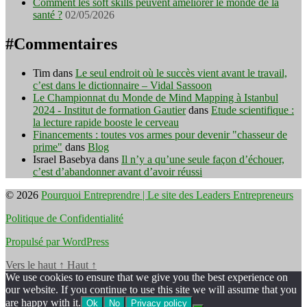
Comment les soft skills peuvent améliorer le monde de la
santé ?
02/05/2026
#Commentaires
Tim
dans
Le seul endroit où le succès vient avant le travail,
c’est dans le dictionnaire – Vidal Sassoon
Le Championnat du Monde de Mind Mapping à Istanbul
2024 - Institut de formation Gautier
dans
Etude scientifique :
la lecture rapide booste le cerveau
Financements : toutes vos armes pour devenir "chasseur de
prime"
dans
Blog
Israel Basebya
dans
Il n’y a qu’une seule façon d’échouer,
c’est d’abandonner avant d’avoir réussi
© 2026
Pourquoi Entreprendre | Le site des Leaders Entrepreneurs
Politique de Confidentialité
Propulsé par WordPress
Vers le haut
↑
Haut
↑
We use cookies to ensure that we give you the best experience on
our website. If you continue to use this site we will assume that you
are happy with it.
Ok
No
Privacy policy