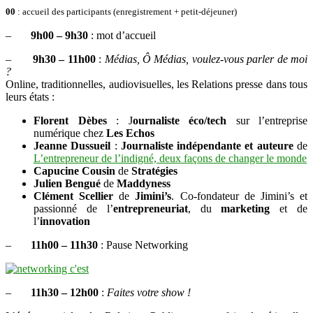
00
: accueil des participants (enregistrement + petit-déjeuner)
–
9h00 – 9h30
: mot d’accueil
–
9h30 – 11h00
:
Médias, Ô Médias, voulez-vous parler de moi
?
Online, traditionnelles, audiovisuelles, les Relations presse dans tous
leurs états :
Florent Dèbes
: J
ournaliste éco/tech
sur l’entreprise
numérique chez
Les Echos
Jeanne Dussueil
:
Journaliste indépendante et auteure
de
L’entrepreneur de l’indigné, deux façons de changer le monde
Capucine Cousin
de
Stratégies
Julien Bengué
de
Maddyness
Clément Scellier
de
Jimini’s
. Co-fondateur de Jimini’s et
passionné de l’
entrepreneuriat
, du
marketing
et de
l’
innovation
–
11h00 – 11h30
: Pause Networking
–
11h30 – 12h00
:
Faites votre show !