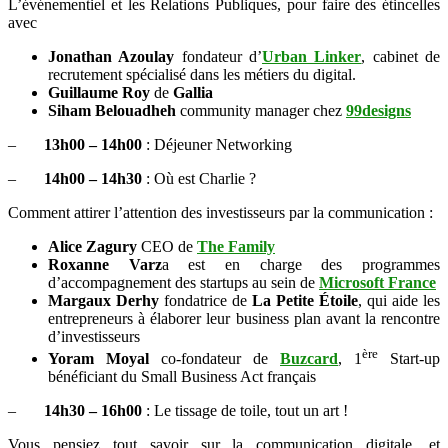
L’événementiel et les Relations Publiques, pour faire des étincelles
avec
Jonathan Azoulay
fondateur d’
Urban Linker
, cabinet de
recrutement spécialisé dans les métiers du digital.
Guillaume Roy
de
Gallia
Siham Belouadheh
community manager chez
99designs
–
13h00 – 14h00
: Déjeuner Networking
–
14h00 – 14h30
: Où est Charlie ?
Comment attirer l’attention des investisseurs par la communication :
Alice Zagury
CEO de
The Family
Roxanne Varz
a est en charge des programmes
d’accompagnement des startups au sein de
Microsoft France
Margaux Derhy
fondatrice de
La Petite Étoile
, qui aide les
entrepreneurs à élaborer leur business plan avant la rencontre
d’investisseurs
ère
Yoram Moyal
co-fondateur de
Buzcard
, 1
Start-up
bénéficiant du Small Business Act français
–
14h30 – 16h00
: Le tissage de toile, tout un art !
Vous pensiez tout savoir sur la communication digitale, et