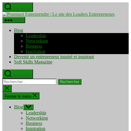
Aller
Recherche
au
Pourquo
contenu
Entrepre
Menu
|
Le
Blog
site
Leadership
des
Networking
Leaders
Business
Entrepre
Inspiration
Devenir un entrepreneur inspiré et inspirant
Soft Skills Magazine
Recherche
Rechercher :
Fermer
la
recherche
Fermer le menu
Blog
Afficher
le
Leadership
sous-
Networking
menu
Business
Inspiration