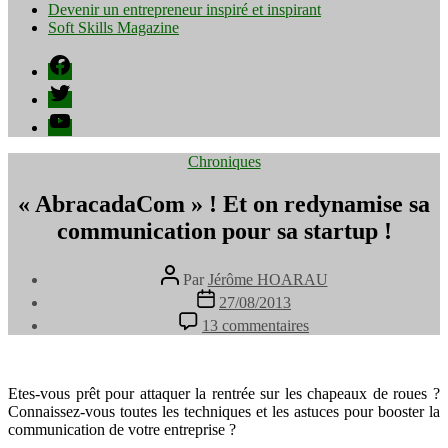
Devenir un entrepreneur inspiré et inspirant
Soft Skills Magazine
Facebook
Twitter
YouTube
Catégories
Chroniques
« AbracadaCom » ! Et on redynamise sa
communication pour sa startup !
Auteur
Par
Jérôme HOARAU
de
Date
27/08/2013
l’article
de
sur
13 commentaires
l’article
«
AbracadaCom
»
!
Etes-vous prêt pour attaquer la rentrée sur les chapeaux de roues ?
Et
Connaissez-vous toutes les techniques et les astuces pour booster la
on
communication de votre entreprise ?
redynamise