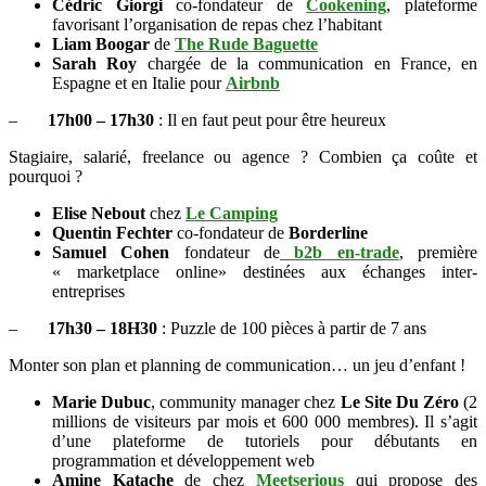
Cédric Giorgi
co-fondateur de
Cookening
, plateforme
favorisant l’organisation de repas chez l’habitant
Liam Boogar
de
The Rude Baguette
Sarah Roy
chargée de la communication en France, en
Espagne et en Italie pour
Airbnb
–
17h00 – 17h30
: Il en faut peut pour être heureux
Stagiaire, salarié, freelance ou agence ? Combien ça coûte et
pourquoi ?
Elise Nebout
chez
Le Camping
Quentin Fechter
co-fondateur de
Borderline
Samuel Cohen
fondateur de
b2b en-trade
, première
« marketplace online» destinées aux échanges inter-
entreprises
–
17h30 – 18H30
: Puzzle de 100 pièces à partir de 7 ans
Monter son plan et planning de communication… un jeu d’enfant !
Marie Dubuc
, community manager chez
Le Site Du Zéro
(2
millions de visiteurs par mois et 600 000 membres). Il s’agit
d’une plateforme de tutoriels pour débutants en
programmation et développement web
Amine Katache
de chez
Meetserious
qui propose des