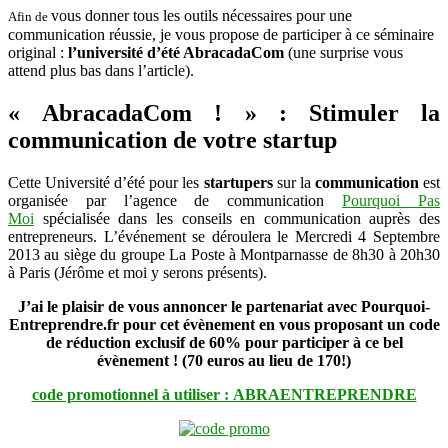
vous donner tous les outils nécessaires pour une
sa
Afin de
communication
communication réussie, je vous propose de participer à ce séminaire
pour
original :
l’université d’été AbracadaCom
(une surprise vous
sa
attend plus bas dans l’article).
startup
!
«
AbracadaCom
! » : Stimuler la
communication de votre startup
Cette Université d’été pour les
startupers
sur la
communication
est
organisée par l’agence de communication
Pourquoi Pas
Moi
spécialisée dans les conseils en communication auprès des
entrepreneurs. L’événement se déroulera le Mercredi 4 Septembre
2013 au siège du groupe La Poste à Montparnasse de 8h30 à 20h30
à Paris (Jérôme et moi y serons présents).
J’ai le plaisir de vous annoncer le partenariat avec Pourquoi-
Entreprendre.fr pour cet évènement en vous proposant un code
de réduction exclusif de 60% pour participer à ce bel
évènement ! (70 euros au lieu de 170!)
code promotionnel à utiliser : ABRAENTREPRENDRE