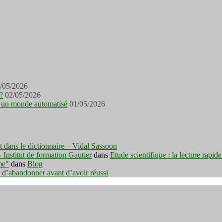
/05/2026
?
02/05/2026
ans un monde automatisé
01/05/2026
est dans le dictionnaire – Vidal Sassoon
nstitut de formation Gautier
dans
Etude scientifique : la lecture rapid
me"
dans
Blog
t d’abandonner avant d’avoir réussi