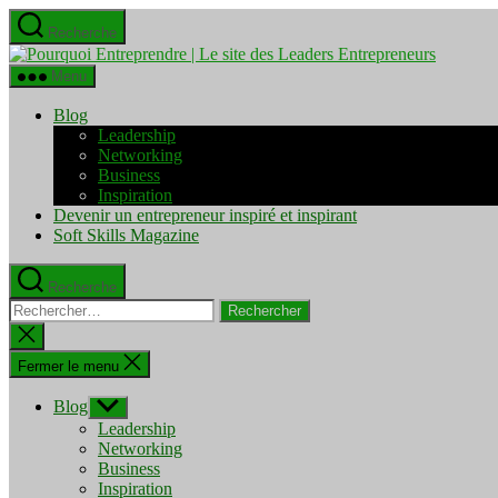
Aller
Recherche
au
Pourquo
contenu
Entrepre
Menu
|
Le
Blog
site
Leadership
des
Networking
Leaders
Business
Entrepre
Inspiration
Devenir un entrepreneur inspiré et inspirant
Soft Skills Magazine
Recherche
Rechercher :
Fermer
la
recherche
Fermer le menu
Blog
Afficher
le
Leadership
sous-
Networking
menu
Business
Inspiration