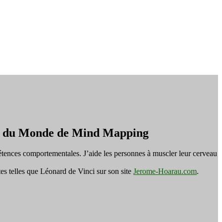
on du Monde de Mind Mapping
tences comportementales. J’aide les personnes à muscler leur cerveau
es telles que Léonard de Vinci sur son site
Jerome-Hoarau.com
.