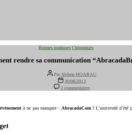
Catégories
Bonnes pratiques
Chroniques
nt rendre sa communication “AbracadaB
Auteur
Par
Jérôme HOARAU
de
Date
30/08/2013
l’article
de
sur
2 commentaires
l’article
Comment
rendre
sa
communication
’
événement
à ne pas manquer :
AbracadaCom !
L’université d’été 
“AbracadaBrante”
get