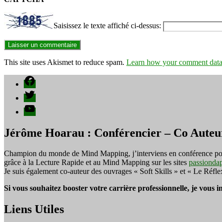
Saisissez le texte affiché ci-dessus:
This site uses Akismet to reduce spam.
Learn how your comment data 
Facebook
Twitter
YouTube
Jérôme Hoarau : Conférencier – Co Auteu
Champion du monde de Mind Mapping, j’interviens en conférence pour f
grâce à la Lecture Rapide et au Mind Mapping sur les sites
passionda
Je suis également co-auteur des ouvrages « Soft Skills » et « Le Réfl
Si vous souhaitez booster votre carrière professionnelle, je vous 
Liens Utiles