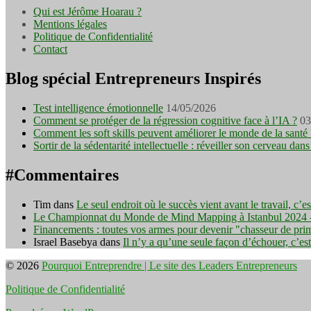
Qui est Jérôme Hoarau ?
Mentions légales
Politique de Confidentialité
Contact
Blog spécial Entrepreneurs Inspirés
Test intelligence émotionnelle
14/05/2026
Comment se protéger de la régression cognitive face à l’IA ?
03
Comment les soft skills peuvent améliorer le monde de la santé 
Sortir de la sédentarité intellectuelle : réveiller son cerveau d
#Commentaires
Tim
dans
Le seul endroit où le succès vient avant le travail, c’
Le Championnat du Monde de Mind Mapping à Istanbul 2024 - I
Financements : toutes vos armes pour devenir "chasseur de pri
Israel Basebya
dans
Il n’y a qu’une seule façon d’échouer, c’es
© 2026
Pourquoi Entreprendre | Le site des Leaders Entrepreneurs
Politique de Confidentialité