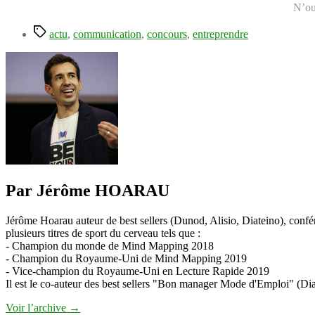
N’ou
Étiquettes
actu
,
communication
,
concours
,
entreprendre
Par Jérôme HOARAU
Jérôme Hoarau auteur de best sellers (Dunod, Alisio, Diateino), confére
plusieurs titres de sport du cerveau tels que :
- Champion du monde de Mind Mapping 2018
- Champion du Royaume-Uni de Mind Mapping 2019
- Vice-champion du Royaume-Uni en Lecture Rapide 2019
Il est le co-auteur des best sellers "Bon manager Mode d'Emploi" (Diat
Voir l’archive
→