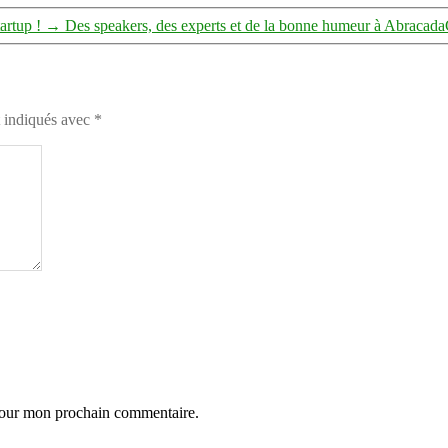
artup !
→
Des speakers, des experts et de la bonne humeur à Abracad
t indiqués avec
*
 pour mon prochain commentaire.