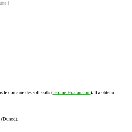
ite !
s le domaine des soft skills (
Jerome-Hoarau.com
). Il a obtenu
s (Dunod).