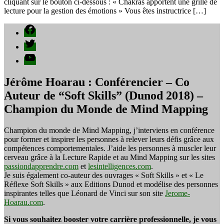
cliquant sur le bouton ci-dessous : « Chakras apportent une grille de
bains
lecture pour la gestion des émotions » Vous êtes instructrice […]
sonores
–
Facebook
Inès
Twitter
Bloch
YouTube
Jérôme Hoarau : Conférencier – Co
Auteur de “Soft Skills” (Dunod 2018) –
Champion du Monde de Mind Mapping
Champion du monde de Mind Mapping, j’interviens en conférence
pour former et inspirer les personnes à relever leurs défis grâce aux
compétences comportementales. J’aide les personnes à muscler leur
cerveau grâce à la Lecture Rapide et au Mind Mapping sur les sites
passiondapprendre.com
et
lesintelligences.com
.
Je suis également co-auteur des ouvrages « Soft Skills » et « Le
Réflexe Soft Skills » aux Editions Dunod et modélise des personnes
inspirantes telles que Léonard de Vinci sur son site
Jerome-
Hoarau.com
.
Si vous souhaitez booster votre carrière professionnelle, je vous