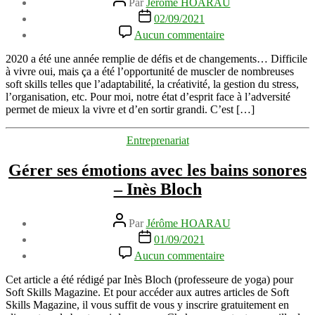
Par
Jérôme HOARAU
de
Date
02/09/2021
l’article
de
sur
Aucun commentaire
l’article
Ce
ne
2020 a été une année remplie de défis et de changements… Difficile
sont
à vivre oui, mais ça a été l’opportunité de muscler de nombreuses
pas
soft skills telles que l’adaptabilité, la créativité, la gestion du stress,
nos
l’organisation, etc. Pour moi, notre état d’esprit face à l’adversité
amis,
permet de mieux la vivre et d’en sortir grandi. C’est […]
mais
nos
Catégories
Entreprenariat
ennemis
qui
Gérer ses émotions avec les bains sonores
nous
ont
– Inès Bloch
appris
à
Auteur
construire
Par
Jérôme HOARAU
de
de
Date
01/09/2021
l’article
grandes
de
sur
Aucun commentaire
murailles
l’article
Gérer
ses
Cet article a été rédigé par Inès Bloch (professeure de yoga) pour
émotions
Soft Skills Magazine. Et pour accéder aux autres articles de Soft
avec
Skills Magazine, il vous suffit de vous y inscrire gratuitement en
les