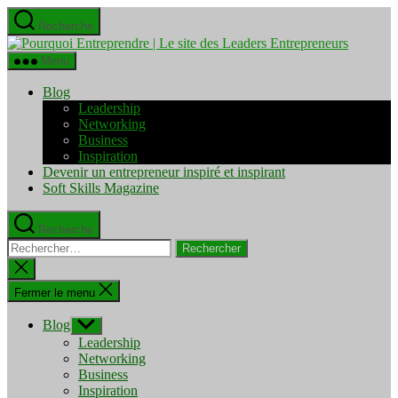
Aller
Recherche
au
Pourquo
contenu
Entrepre
Menu
|
Le
Blog
site
Leadership
des
Networking
Leaders
Business
Entrepre
Inspiration
Devenir un entrepreneur inspiré et inspirant
Soft Skills Magazine
Recherche
Rechercher :
Fermer
la
recherche
Fermer le menu
Blog
Afficher
le
Leadership
sous-
Networking
menu
Business
Inspiration