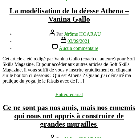
La modélisation de la déesse Athena –
Vanina Gallo
Auteur
Par
Jérôme HOARAU
de
Date
03/09/2021
l’article
de
sur
Aucun commentaire
l’article
La
modélisation
Cet article a été rédigé par Vanina Gallo (coach et auteure) pour Soft
de
Skills Magazine. Et pour accéder aux autres articles de Soft Skills
la
Magazine, il vous suffit de vous y inscrire gratuitement en cliquant
déesse
sur le bouton ci-dessous : Qui est Athena ? Quand j’ai démarré ma
Athena
pratique du yoga, je le faisais avec de […]
–
Vanina
Catégories
Entreprenariat
Gallo
Ce ne sont pas nos amis, mais nos ennemis
qui nous ont appris à construire de
grandes murailles
Auteur