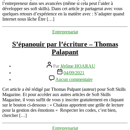
qui
l’entrepreneur dans ses avancées (même si cela peut l’aider à
polluent
développer ses soft skills). Dans cet article je partagerai avec vous
le
quelques retours d’expérience en la matière avec : S’adapter quand
quotidien
Internet nous lâche Être […]
des
entrepreneurs
Catégories
Entreprenariat
S’épanouir par l’écriture – Thomas
Palapant
Auteur
Par
Jérôme HOARAU
de
Date
04/09/2021
l’article
de
sur
Aucun commentaire
l’article
S’épanouir
par
Cet article a été rédigé par Thomas Palpant (auteur) pour Soft Skills
l’écriture
Magazine. Et pour accéder aux autres articles de Soft Skills
–
Magazine, il vous suffit de vous y inscrire gratuitement en cliquant
Thomas
sur le bouton ci-dessous : « Chakras apportent une grille de lecture
Palapant
pour la gestion des émotions « Respecter les codes, c’est bien,
chercher […]
Catégories
Entreprenariat