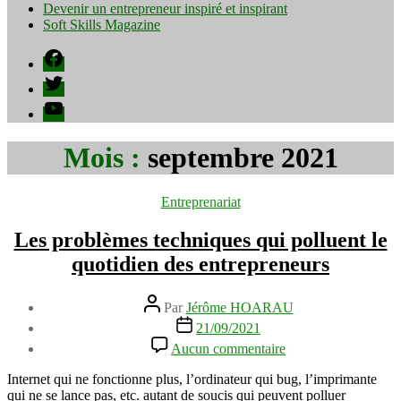
Devenir un entrepreneur inspiré et inspirant
Soft Skills Magazine
Facebook
Twitter
YouTube
Mois :
septembre 2021
Catégories
Entreprenariat
Les problèmes techniques qui polluent le
quotidien des entrepreneurs
Auteur
Par
Jérôme HOARAU
de
Date
21/09/2021
l’article
de
sur
Aucun commentaire
l’article
Les
problèmes
Internet qui ne fonctionne plus, l’ordinateur qui bug, l’imprimante
techniques
qui ne se lance pas, etc. autant de soucis qui peuvent polluer