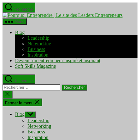
Aller
Recherche
au
Pourquo
contenu
Entrepre
Menu
|
Le
Blog
site
Leadership
des
Networking
Leaders
Business
Entrepre
Inspiration
Devenir un entrepreneur inspiré et inspirant
Soft Skills Magazine
Recherche
Rechercher :
Fermer
la
recherche
Fermer le menu
Blog
Afficher
le
Leadership
sous-
Networking
menu
Business
Inspiration