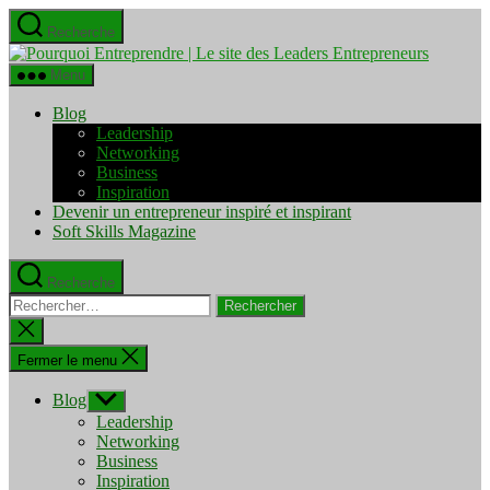
Aller
Recherche
au
Pourquo
contenu
Entrepre
Menu
|
Le
Blog
site
Leadership
des
Networking
Leaders
Business
Entrepre
Inspiration
Devenir un entrepreneur inspiré et inspirant
Soft Skills Magazine
Recherche
Rechercher :
Fermer
la
recherche
Fermer le menu
Blog
Afficher
le
Leadership
sous-
Networking
menu
Business
Inspiration