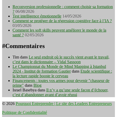
Reconversion professionnelle : comment choisir sa formation
?
06/08/2026
Test intelligence émotionnelle
14/05/2026
Comment se protéger de la régression cognitive face à l’IA ?
03/05/2026
Comment les soft skills peuvent améliorer le monde de la
santé ?
02/05/2026
#Commentaires
Tim
dans
Le seul endroit où le succès vient avant le travail,
c’est dans le dictionnaire – Vidal Sassoon
Le Championnat du Monde de Mind Mapping à Istanbul
2024 - Institut de formation Gautier
dans
Etude scientifique :
la lecture rapide booste le cerveau
Financements : toutes vos armes pour devenir "chasseur de
prime"
dans
Blog
Israel Basebya
dans
Il n’y a qu’une seule façon d’échouer,
c’est d’abandonner avant d’avoir réussi
© 2026
Pourquoi Entreprendre | Le site des Leaders Entrepreneurs
Politique de Confidentialité