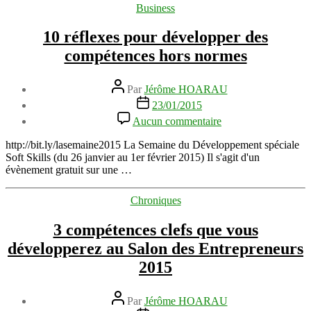
Catégories
Business
10 réflexes pour développer des
compétences hors normes
Auteur
Par
Jérôme HOARAU
de
Date
23/01/2015
l’article
de
sur
Aucun commentaire
l’article
10
réflexes
http://bit.ly/lasemaine2015 La Semaine du Développement spéciale
pour
Soft Skills (du 26 janvier au 1er février 2015) Il s'agit d'un
développer
évènement gratuit sur une …
des
compétences
Catégories
Chroniques
hors
normes
3 compétences clefs que vous
développerez au Salon des Entrepreneurs
2015
Auteur
Par
Jérôme HOARAU
de