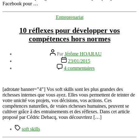
de
Facebook pour …
Facebook
pour
Catégories
Entreprenariat
votre
business
10 réflexes pour développer vos
par
Olivier
compétences hors normes
Monteux
Auteur
Par
Jérôme HOARAU
de
Date
23/01/2015
l’article
de
sur
4 commentaires
l’article
10
réflexes
pour
développer
[adrotate banner=”4″] Vos soft skills sont les plus grandes des
vos
richesses internes que vous ayez. Elles vous permettent de teinter de
compétences
votre unicité vos projets, vos décisions, vos actions. Ces
hors
compétences naturelles, de vraies richesses humaines, peuvent se
normes
cultiver grâce à des entrainements et des réflexes. Dans cet article
proposé par Cédric Debacq, vous découvrirez […]
Étiquettes
soft skills