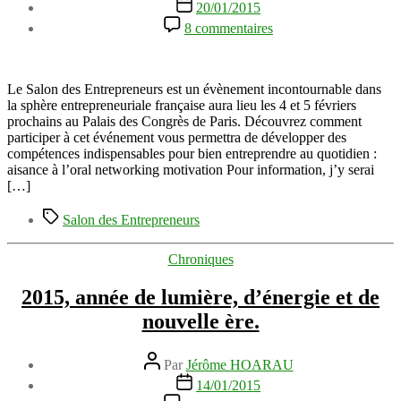
Date
20/01/2015
l’article
de
sur
8 commentaires
l’article
3
compétences
clefs
que
Le Salon des Entrepreneurs est un évènement incontournable dans
vous
la sphère entrepreneuriale française aura lieu les 4 et 5 févriers
développerez
prochains au Palais des Congrès de Paris. Découvrez comment
au
participer à cet événement vous permettra de développer des
Salon
compétences indispensables pour bien entreprendre au quotidien :
des
aisance à l’oral networking motivation Pour information, j’y serai
Entrepreneurs
[…]
2015
Étiquettes
Salon des Entrepreneurs
Catégories
Chroniques
2015, année de lumière, d’énergie et de
nouvelle ère.
Auteur
Par
Jérôme HOARAU
de
Date
14/01/2015
l’article
de
sur