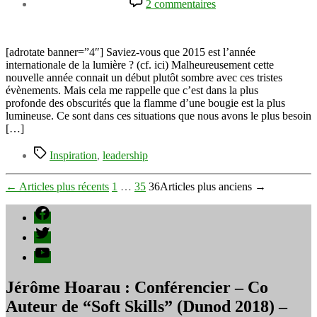
2 commentaires
l’article
2015,
année
de
lumière,
[adrotate banner=”4″] Saviez-vous que 2015 est l’année
d’énergie
internationale de la lumière ? (cf. ici) Malheureusement cette
et
nouvelle année connait un début plutôt sombre avec ces tristes
de
évènements. Mais cela me rappelle que c’est dans la plus
nouvelle
profonde des obscurités que la flamme d’une bougie est la plus
ère.
lumineuse. Ce sont dans ces situations que nous avons le plus besoin
[…]
Étiquettes
Inspiration
,
leadership
Pagination
←
Articles
plus récents
1
…
35
36
Articles
plus anciens
→
des
Facebook
publications
Twitter
YouTube
Jérôme Hoarau : Conférencier – Co
Auteur de “Soft Skills” (Dunod 2018) –