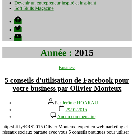
Devenir un entrepreneur inspiré et inspirant
Soft Skills Magazine
Facebook
Twitter
YouTube
Année :
2015
Catégories
Business
5 conseils d'utilisation de Facebook pour
votre business par Olivier Monteux
Auteur
Par
Jérôme HOARAU
de
Date
29/01/2015
l’article
de
sur
Aucun commentaire
l’article
5
conseils
http://bit.ly/RRS2015 Olivier Monteux, expert en webmarketing et
d'utilisation
réseaux sociaux partage avec vous 5 conseils pratiques pour utiliser