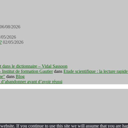
06/08/2026
/05/2026
?
02/05/2026
est dans le dictionnaire – Vidal Sassoon
nstitut de formation Gautier
dans
Etude scientifique : la lecture rapid
me"
dans
Blog
t d’abandonner avant d’avoir réussi
ebsite. If you continue to use this site we will assume that you are hap