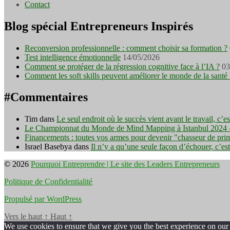
Contact
Blog spécial Entrepreneurs Inspirés
Reconversion professionnelle : comment choisir sa formation ?
Test intelligence émotionnelle
14/05/2026
Comment se protéger de la régression cognitive face à l’IA ?
03
Comment les soft skills peuvent améliorer le monde de la santé 
#Commentaires
Tim
dans
Le seul endroit où le succès vient avant le travail, c’
Le Championnat du Monde de Mind Mapping à Istanbul 2024 - I
Financements : toutes vos armes pour devenir "chasseur de pri
Israel Basebya
dans
Il n’y a qu’une seule façon d’échouer, c’es
© 2026
Pourquoi Entreprendre | Le site des Leaders Entrepreneurs
Politique de Confidentialité
Propulsé par WordPress
Vers le haut
↑
Haut
↑
We use cookies to ensure that we give you the best experience on our w