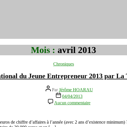
Mois :
avril 2013
Catégories
Chroniques
tional du Jeune Entrepreneur 2013 par La
Auteur
Par
Jérôme HOARAU
de
Date
04/04/2013
l’article
de
sur
Aucun commentaire
l’article
Prix
National
du
Jeune
euros de chiffre d’affaires à l’année (avec 2 ans d’existence minimum) ?
Entrepreneur