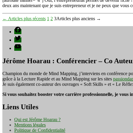
[adrotate banner=”4″] Oui, l’entrepreneuriat permet de devenir riche 
deux ans maintenant que je suis entrepreneur et je ne peux que vous co
Pagination
←
Articles
plus récents
1
2
3
Articles
plus anciens
→
des
Facebook
publications
Twitter
YouTube
Jérôme Hoarau : Conférencier – Co Auteu
Champion du monde de Mind Mapping, j’interviens en conférence pour f
grâce à la Lecture Rapide et au Mind Mapping sur les sites
passionda
Je suis également co-auteur des ouvrages « Soft Skills » et « Le Réfl
Si vous souhaitez booster votre carrière professionnelle, je vous 
Liens Utiles
Qui est Jérôme Hoarau ?
Mentions légales
Politique de Confidentialité