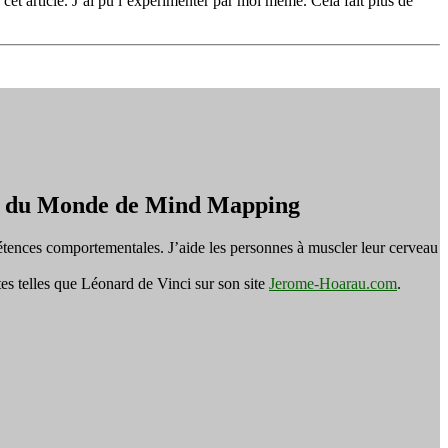
et article. J’ai pu l’expérimenter par moi même. Cela fait plus de
on du Monde de Mind Mapping
tences comportementales. J’aide les personnes à muscler leur cerveau
es telles que Léonard de Vinci sur son site
Jerome-Hoarau.com
.