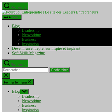
Aller
Recherche
au
Pourquo
contenu
Entrepre
Menu
|
Le
Blog
site
Leadership
des
Networking
Leaders
Business
Entrepre
Inspiration
Devenir un entrepreneur inspiré et inspirant
Soft Skills Magazine
Recherche
Rechercher :
Fermer
la
recherche
Fermer le menu
Blog
Afficher
le
Leadership
sous-
Networking
menu
Business
Inspiration