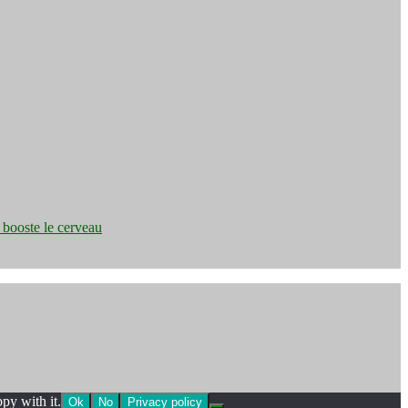
e booste le cerveau
py with it.
Ok
No
Privacy policy