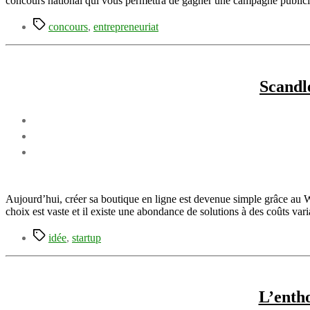
concours national qui vous permettra de gagner une campagne publici
Étiquettes
concours
,
entrepreneuriat
Scandl
Aujourd’hui, créer sa boutique en ligne est devenue simple grâce au We
choix est vaste et il existe une abondance de solutions à des coûts va
Étiquettes
idée
,
startup
L’entho