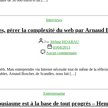
taire de 30 000 euros et un […]
2013
par
La
Tribune
Catégories
Interviews
es, gérer la complexité du web par Arnaud 
Auteur
Par
Jérôme HOARAU
de
Date
03/04/2013
l’article
de
sur
Aucun commentaire
l’article
Scandles,
gérer
la
complexité
b. Mais entreprendre via Internet nécessite tout de même de la réflexio
du
riables. Arnaud Boscher, de Scandles, nous fait […]
web
par
Arnaud
Boscher
Catégories
Entreprenariat
usiasme est à la base de tout progrès – He