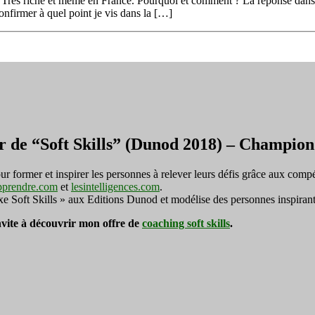
! Très riche et même en France. Pourquoi et comment ? La réponse dans c
meilleur
nfirmer à quel point je vis dans la […]
moyen
de
devenir
riche
r de “Soft Skills” (Dunod 2018) – Champi
ormer et inspirer les personnes à relever leurs défis grâce aux compé
pprendre.com
et
lesintelligences.com
.
exe Soft Skills » aux Editions Dunod et modélise des personnes inspirant
invite à découvrir mon offre de
coaching soft skills
.