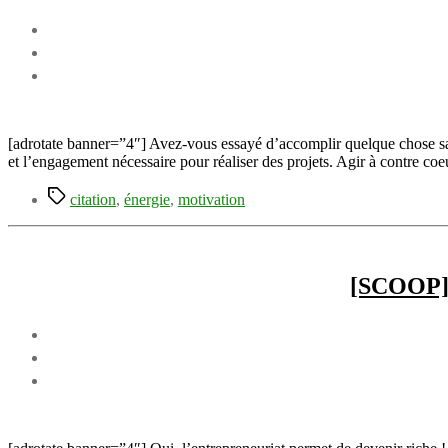
[adrotate banner=”4″] Avez-vous essayé d’accomplir quelque chose san
et l’engagement nécessaire pour réaliser des projets. Agir à contre c
Étiquettes
citation
,
énergie
,
motivation
[SCOOP] E