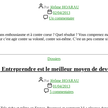
Auteur
Par
Jérôme HOARAU
de
Date
02/04/2013
l’article
de
sur
Un commentaire
l’article
L’enthousiasme
est
à
la
s enthousiasme et à contre coeur ? Quel résultat ? Vous comprenez mai
base
oeur c’est agir contre sa volonté, contre soi-même. C’est un peu comme s
de
tout
progrès
–
Catégories
Dossiers
Henry
Ford
ntreprendre est le meilleur moyen de dev
Auteur
Par
Jérôme HOARAU
de
Date
01/04/2013
l’article
de
sur
5 commentaires
l’article
[SCOOP]
Entreprendre
est
le