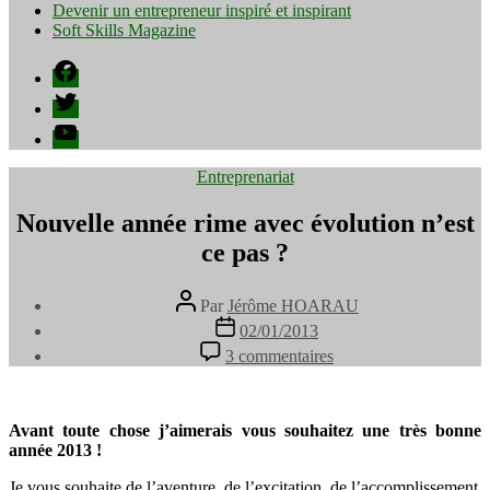
Devenir un entrepreneur inspiré et inspirant
Soft Skills Magazine
Facebook
Twitter
YouTube
Catégories
Entreprenariat
Nouvelle année rime avec évolution n’est
ce pas ?
Auteur
Par
Jérôme HOARAU
de
Date
02/01/2013
l’article
de
sur
3 commentaires
l’article
Nouvelle
année
rime
avec
Avant toute chose j’aimerais vous souhaitez une très bonne
évolution
année 2013 !
n’est
Je vous souhaite de l’aventure, de l’excitation, de l’accomplissement
ce