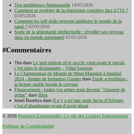
Test intelligence émotionnelle
14/05/2026
Comment se protéger de la régression cognitive face à l’IA ?
03/05/2026
Comment les soft skills peuvent améliorer le monde de la
santé ?
02/05/2026
Sortir de la sédentarité intellectuelle : réveiller son cerveau
dans un monde automatisé
01/05/2026
#Commentaires
Tim
dans
Le seul endroit où le succès vient avant le travail,
c’est dans le dictionnaire – Vidal Sassoon
Le Championnat du Monde de Mind Mapping à Istanbul
2024 - Institut de formation Gautier
dans
Etude scientifique :
la lecture rapide booste le cerveau
Financements : toutes vos armes pour devenir "chasseur de
prime"
dans
Blog
Israel Basebya
dans
Il n’y a qu’une seule façon d’échouer,
c’est d’abandonner avant d’avoir réussi
© 2026
Pourquoi Entreprendre | Le site des Leaders Entrepreneurs
Politique de Confidentialité