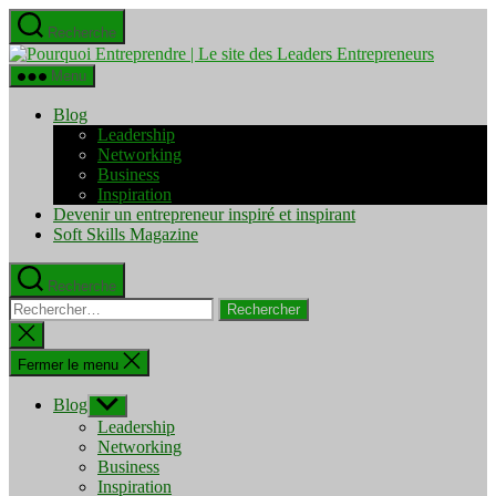
Aller
Recherche
au
Pourquo
contenu
Entrepre
Menu
|
Le
Blog
site
Leadership
des
Networking
Leaders
Business
Entrepre
Inspiration
Devenir un entrepreneur inspiré et inspirant
Soft Skills Magazine
Recherche
Rechercher :
Fermer
la
recherche
Fermer le menu
Blog
Afficher
le
Leadership
sous-
Networking
menu
Business
Inspiration