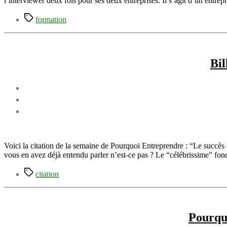
l’interviewer deux fois pour ses deux entreprises. Il s’agit d’un entre
Étiquettes
formation
Bil
Voici la citation de la semaine de Pourquoi Entreprendre : “Le succès es
vous en avez déjà entendu parler n’est-ce pas ? Le “célébrissime” fon
Étiquettes
citation
Pourquo