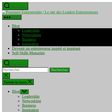
Aller
Recherche
au
Pourquo
contenu
Entrepre
Menu
|
Le
Blog
site
Leadership
des
Networking
Leaders
Business
Entrepre
Inspiration
Devenir un entrepreneur inspiré et inspirant
Soft Skills Magazine
Recherche
Rechercher :
Fermer
la
recherche
Fermer le menu
Blog
Afficher
le
Leadership
sous-
Networking
menu
Business
Inspiration