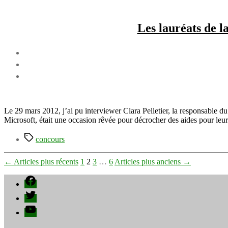
Les lauréats de l
Le 29 mars 2012, j’ai pu interviewer Clara Pelletier, la responsable d
Microsoft, était une occasion rêvée pour décrocher des aides pour le
Étiquettes
concours
Pagination
←
Articles
plus récents
1
2
3
…
6
Articles
plus anciens
→
des
Facebook
publications
Twitter
YouTube