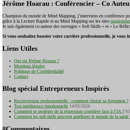
Jérôme Hoarau : Conférencier – Co Auteu
Champion du monde de Mind Mapping, j’interviens en conférence pour f
grâce à la Lecture Rapide et au Mind Mapping sur les sites
passionda
Je suis également co-auteur des ouvrages « Soft Skills » et « Le Réfl
Si vous souhaitez booster votre carrière professionnelle, je vous 
Liens Utiles
Qui est Jérôme Hoarau ?
Mentions légales
Politique de Confidentialité
Contact
Blog spécial Entrepreneurs Inspirés
Reconversion professionnelle : comment choisir sa formation ?
Test intelligence émotionnelle
14/05/2026
Comment se protéger de la régression cognitive face à l’IA ?
03
Comment les soft skills peuvent améliorer le monde de la santé 
#Commentaires