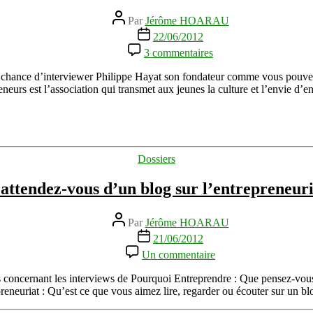
Auteur
Par
Jérôme HOARAU
de
Date
22/06/2012
l’article
de
sur
3 commentaires
l’article
Pourquoi
parler
a chance d’interviewer Philippe Hayat son fondateur comme vous pouvez 
de
 l’association qui transmet aux jeunes la culture et l’envie d’entrepr
votre
entreprise
à
des
jeunes
Catégories
Dossiers
est
utile
attendez-vous d’un blog sur l’entrepreneuri
?
Auteur
Par
Jérôme HOARAU
de
Date
21/06/2012
l’article
de
sur
Un commentaire
l’article
Qu’attendez-
vous
vis concernant les interviews de Pourquoi Entreprendre : Que pensez-vou
d’un
preneuriat : Qu’est ce que vous aimez lire, regarder ou écouter sur un b
blog