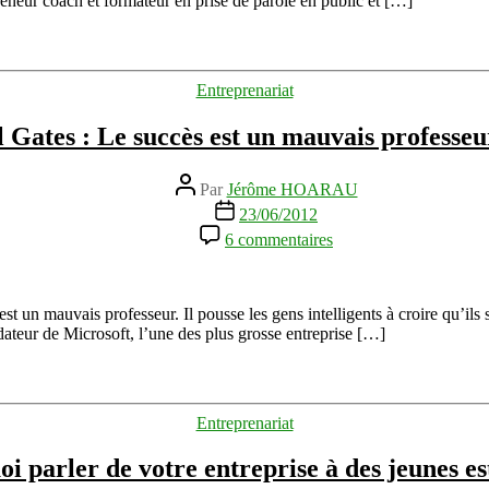
preneur coach et formateur en prise de parole en public et […]
charismatique
avec
Maxxivoice
et
Catégories
Entreprenariat
Lorenzo
Pancino
l Gates : Le succès est un mauvais profess
Auteur
Par
Jérôme HOARAU
de
Date
23/06/2012
l’article
de
sur
6 commentaires
l’article
Bill
Gates
:
Le
t un mauvais professeur. Il pousse les gens intelligents à croire qu’ils 
succès
dateur de Microsoft, l’une des plus grosse entreprise […]
est
un
mauvais
professeur…
Catégories
Entreprenariat
i parler de votre entreprise à des jeunes est