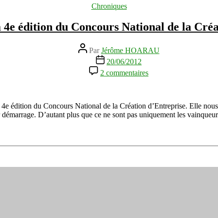
sur
Catégories
Chroniques
l’entrepreneuriat
?
a 4e édition du Concours National de la Cré
Auteur
Par
Jérôme HOARAU
de
Date
20/06/2012
l’article
de
sur
2 commentaires
l’article
Les
lauréats
de
la
u 4e édition du Concours National de la Création d’Entreprise. Elle nous
4e
ur démarrage. D’autant plus que ce ne sont pas uniquement les vainqueu
édition
du
Concours
National
de
la
Création
d’Entreprise