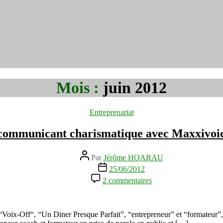
Mois :
juin 2012
Catégories
Entreprenariat
 communicant charismatique avec Maxxivoi
Auteur
Par
Jérôme HOARAU
de
Date
25/06/2012
l’article
de
sur
2 commentaires
l’article
Devenir
un
leader
et
Voix-Off“, “Un Diner Presque Parfait”, “entrepreneur” et “formateur”, e
communicant