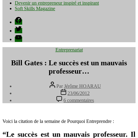
Devenir un entrepreneur inspiré et inspirant
Soft Skills Magazine
Facebook
Twitter
YouTube
Catégories
Entreprenariat
Bill Gates : Le succès est un mauvais
professeur…
Auteur
Par
Jérôme HOARAU
de
Date
23/06/2012
l’article
de
sur
6 commentaires
l’article
Bill
Gates
:
Le
Voici la citation de la semaine de Pourquoi Entreprendre :
succès
est
“Le succès est un mauvais professeur. Il
un