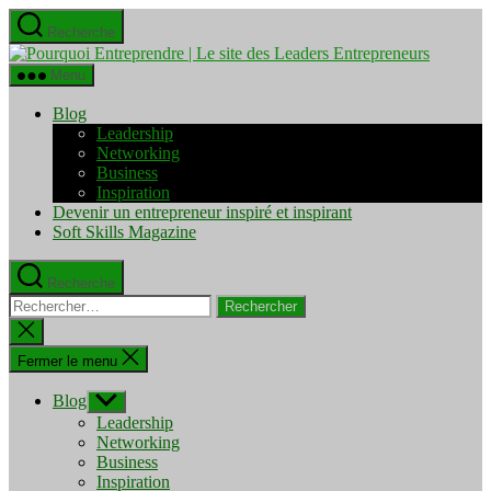
Aller
Recherche
au
Pourquo
contenu
Entrepre
Menu
|
Le
Blog
site
Leadership
des
Networking
Leaders
Business
Entrepre
Inspiration
Devenir un entrepreneur inspiré et inspirant
Soft Skills Magazine
Recherche
Rechercher :
Fermer
la
recherche
Fermer le menu
Blog
Afficher
le
Leadership
sous-
Networking
menu
Business
Inspiration