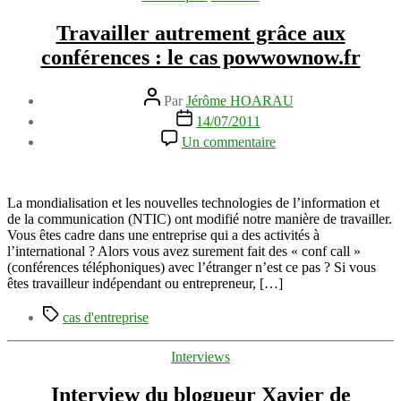
Travailler autrement grâce aux
conférences : le cas powwownow.fr
Auteur
Par
Jérôme HOARAU
de
Date
14/07/2011
l’article
de
sur
Un commentaire
l’article
Travailler
autrement
grâce
aux
La mondialisation et les nouvelles technologies de l’information et
conférences
de la communication (NTIC) ont modifié notre manière de travailler.
:
Vous êtes cadre dans une entreprise qui a des activités à
le
l’international ? Alors vous avez surement fait des « conf call »
cas
(conférences téléphoniques) avec l’étranger n’est ce pas ? Si vous
powwownow.fr
êtes travailleur indépendant ou entrepreneur, […]
Étiquettes
cas d'entreprise
Catégories
Interviews
Interview du blogueur Xavier de