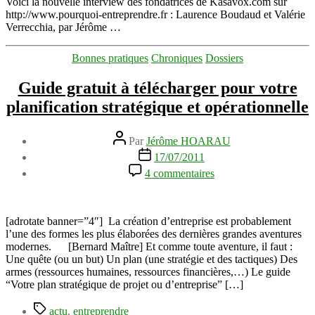
Voici la nouvelle interview des fondatrices de Kasavox.com sur
fondatrices
http://www.pourquoi-entreprendre.fr : Laurence Boudaud et Valérie
de
Verrecchia, par Jérôme …
Kasavox.com
:
Catégories
Bonnes pratiques
Chroniques
Dossiers
Laurence
Boudaud
Guide gratuit à télécharger pour votre
et
Valérie
planification stratégique et opérationnelle
Verrecchia
Auteur
Par
Jérôme HOARAU
de
Date
17/07/2011
l’article
de
sur
4 commentaires
l’article
Guide
gratuit
à
télécharger
[adrotate banner=”4″] La création d’entreprise est probablement
pour
l’une des formes les plus élaborées des dernières grandes aventures
votre
modernes. [Bernard Maître] Et comme toute aventure, il faut :
planification
Une quête (ou un but) Un plan (une stratégie et des tactiques) Des
stratégique
armes (ressources humaines, ressources financières,…) Le guide
et
“Votre plan stratégique de projet ou d’entreprise” […]
opérationnelle
Étiquettes
actu
,
entreprendre