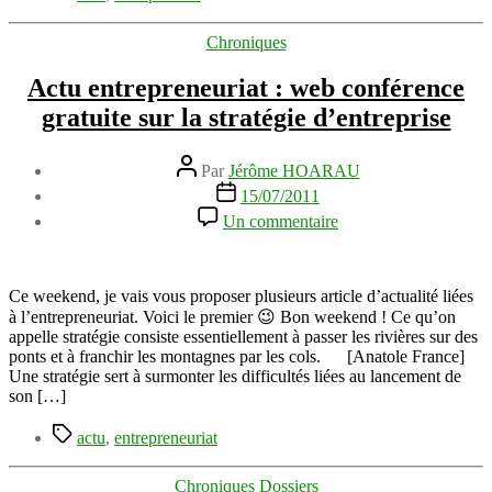
Catégories
Chroniques
Actu entrepreneuriat : web conférence
gratuite sur la stratégie d’entreprise
Auteur
Par
Jérôme HOARAU
de
Date
15/07/2011
l’article
de
sur
Un commentaire
l’article
Actu
entrepreneuriat
:
web
Ce weekend, je vais vous proposer plusieurs article d’actualité liées
conférence
à l’entrepreneuriat. Voici le premier 😉 Bon weekend ! Ce qu’on
gratuite
appelle stratégie consiste essentiellement à passer les rivières sur des
sur
ponts et à franchir les montagnes par les cols. [Anatole France]
la
Une stratégie sert à surmonter les difficultés liées au lancement de
stratégie
son […]
d’entreprise
Étiquettes
actu
,
entrepreneuriat
Catégories
Chroniques
Dossiers