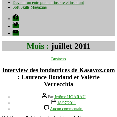
Devenir un entrepreneur inspiré et inspirant
Soft Skills Magazine
Facebook
Twitter
YouTube
Mois :
juillet 2011
Catégories
Business
Interview des fondatrices de Kasavox.com
: Laurence Boudaud et Valérie
Verrecchia
Auteur
Par
Jérôme HOARAU
de
Date
18/07/2011
l’article
de
sur
Aucun commentaire
l’article
Interview
des