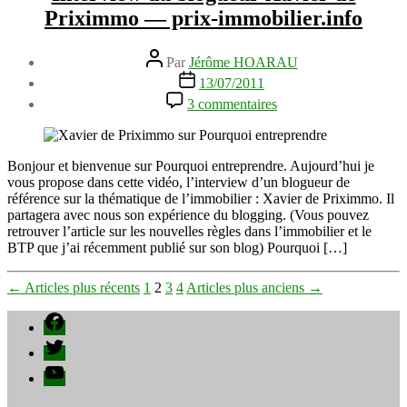
Priximmo — prix-immobilier.info
Auteur
Par
Jérôme HOARAU
de
Date
13/07/2011
l’article
de
sur
3 commentaires
l’article
Interview
du
blogueur
Xavier
Bonjour et bienvenue sur Pourquoi entreprendre. Aujourd’hui je
de
vous propose dans cette vidéo, l’interview d’un blogueur de
Priximmo
référence sur la thématique de l’immobilier : Xavier de Priximmo. Il
—
partagera avec nous son expérience du blogging. (Vous pouvez
prix-
retrouver l’article sur les nouvelles règles dans l’immobilier et le
immobilier.info
BTP que j’ai récemment publié sur son blog) Pourquoi […]
Pagination
←
Articles
plus récents
1
2
3
4
Articles
plus anciens
→
des
Facebook
publications
Twitter
YouTube