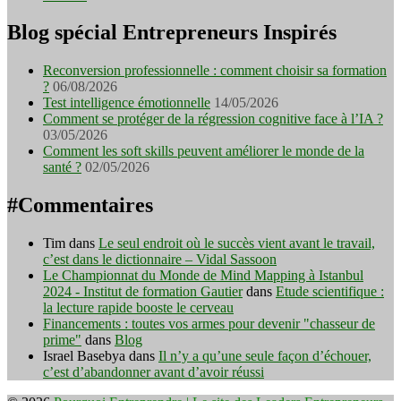
Blog spécial Entrepreneurs Inspirés
Reconversion professionnelle : comment choisir sa formation
?
06/08/2026
Test intelligence émotionnelle
14/05/2026
Comment se protéger de la régression cognitive face à l’IA ?
03/05/2026
Comment les soft skills peuvent améliorer le monde de la
santé ?
02/05/2026
#Commentaires
Tim
dans
Le seul endroit où le succès vient avant le travail,
c’est dans le dictionnaire – Vidal Sassoon
Le Championnat du Monde de Mind Mapping à Istanbul
2024 - Institut de formation Gautier
dans
Etude scientifique :
la lecture rapide booste le cerveau
Financements : toutes vos armes pour devenir "chasseur de
prime"
dans
Blog
Israel Basebya
dans
Il n’y a qu’une seule façon d’échouer,
c’est d’abandonner avant d’avoir réussi