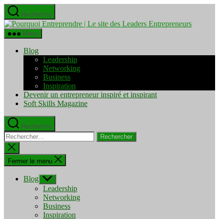
Aller
Recherche
au
Pourquo
contenu
Entrepre
Menu
|
Le
Blog
site
Leadership
des
Networking
Leaders
Business
Entrepre
Inspiration
Devenir un entrepreneur inspiré et inspirant
Soft Skills Magazine
Recherche
Rechercher :
Fermer
la
recherche
Fermer le menu
Blog
Afficher
le
Leadership
sous-
Networking
menu
Business
Inspiration