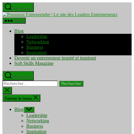
Aller
Recherche
au
Pourquo
contenu
Entrepre
Menu
|
Le
Blog
site
Leadership
des
Networking
Leaders
Business
Entrepre
Inspiration
Devenir un entrepreneur inspiré et inspirant
Soft Skills Magazine
Recherche
Rechercher :
Fermer
la
recherche
Fermer le menu
Blog
Afficher
le
Leadership
sous-
Networking
menu
Business
Inspiration