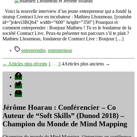
Mathieu
Lhoumeau
Voici la nouvelle interview d’un jeune entrepreneur qui a fondé la
entrepreneur
stratup Contract Live en incubateur : Mathieu Lhoumeau. [youtube
et
id=”jr4evi3BQb4″ width=”600″ height=”350″] Pourquoi et
fondateur
comment entreprendre : Bonjour Mathieu ! Tu es le fondateur de la
de
société Contract Live. Peux-tu présenter ton parcours s’il te plait ?
Contract-
Mathieu Lhoumeau, fondateur de Contract Live : Bonjour […]
Live.com
Étiquettes
entreprendre
,
entrepreneur
Pagination
←
Articles
plus récents
1
…
3
4
Articles
plus anciens
→
des
Facebook
publications
Twitter
YouTube
Jérôme Hoarau : Conférencier – Co
Auteur de “Soft Skills” (Dunod 2018) –
Champion du Monde de Mind Mapping
Champion du monde de Mind Mapping, j’interviens en conférence