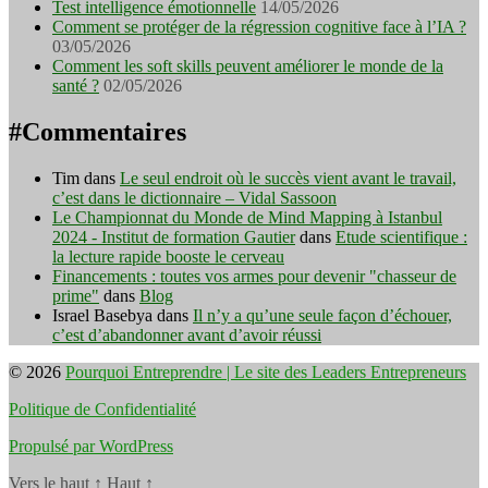
Test intelligence émotionnelle
14/05/2026
Comment se protéger de la régression cognitive face à l’IA ?
03/05/2026
Comment les soft skills peuvent améliorer le monde de la
santé ?
02/05/2026
#Commentaires
Tim
dans
Le seul endroit où le succès vient avant le travail,
c’est dans le dictionnaire – Vidal Sassoon
Le Championnat du Monde de Mind Mapping à Istanbul
2024 - Institut de formation Gautier
dans
Etude scientifique :
la lecture rapide booste le cerveau
Financements : toutes vos armes pour devenir "chasseur de
prime"
dans
Blog
Israel Basebya
dans
Il n’y a qu’une seule façon d’échouer,
c’est d’abandonner avant d’avoir réussi
© 2026
Pourquoi Entreprendre | Le site des Leaders Entrepreneurs
Politique de Confidentialité
Propulsé par WordPress
Vers le haut
↑
Haut
↑