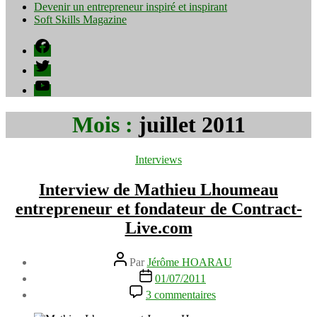
Devenir un entrepreneur inspiré et inspirant
Soft Skills Magazine
Facebook
Twitter
YouTube
Mois :
juillet 2011
Catégories
Interviews
Interview de Mathieu Lhoumeau
entrepreneur et fondateur de Contract-
Live.com
Auteur
Par
Jérôme HOARAU
de
Date
01/07/2011
l’article
de
sur
3 commentaires
l’article
Interview
de