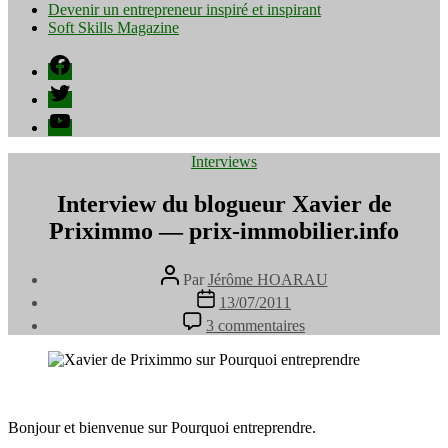
Devenir un entrepreneur inspiré et inspirant
Soft Skills Magazine
Facebook
Twitter
YouTube
Catégories
Interviews
Interview du blogueur Xavier de
Priximmo — prix-immobilier.info
Auteur
Par
Jérôme HOARAU
de
Date
13/07/2011
l’article
de
sur
3 commentaires
l’article
Interview
du
blogueur
Xavier
de
Bonjour et bienvenue sur Pourquoi entreprendre.
Priximmo
—