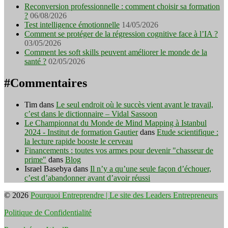
Reconversion professionnelle : comment choisir sa formation
?
06/08/2026
Test intelligence émotionnelle
14/05/2026
Comment se protéger de la régression cognitive face à l’IA ?
03/05/2026
Comment les soft skills peuvent améliorer le monde de la
santé ?
02/05/2026
#Commentaires
Tim
dans
Le seul endroit où le succès vient avant le travail,
c’est dans le dictionnaire – Vidal Sassoon
Le Championnat du Monde de Mind Mapping à Istanbul
2024 - Institut de formation Gautier
dans
Etude scientifique :
la lecture rapide booste le cerveau
Financements : toutes vos armes pour devenir "chasseur de
prime"
dans
Blog
Israel Basebya
dans
Il n’y a qu’une seule façon d’échouer,
c’est d’abandonner avant d’avoir réussi
© 2026
Pourquoi Entreprendre | Le site des Leaders Entrepreneurs
Politique de Confidentialité