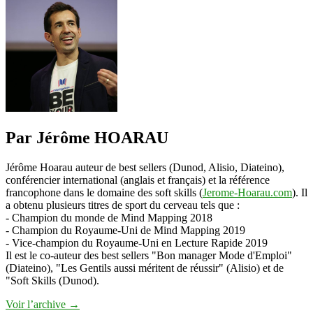
:
Laurence
Boudaud
et
Valérie
Verrecchia
Par Jérôme HOARAU
Jérôme Hoarau auteur de best sellers (Dunod, Alisio, Diateino),
conférencier international (anglais et français) et la référence
francophone dans le domaine des soft skills (
Jerome-Hoarau.com
). Il
a obtenu plusieurs titres de sport du cerveau tels que :
- Champion du monde de Mind Mapping 2018
- Champion du Royaume-Uni de Mind Mapping 2019
- Vice-champion du Royaume-Uni en Lecture Rapide 2019
Il est le co-auteur des best sellers "Bon manager Mode d'Emploi"
(Diateino), "Les Gentils aussi méritent de réussir" (Alisio) et de
"Soft Skills (Dunod).
Voir l’archive
→