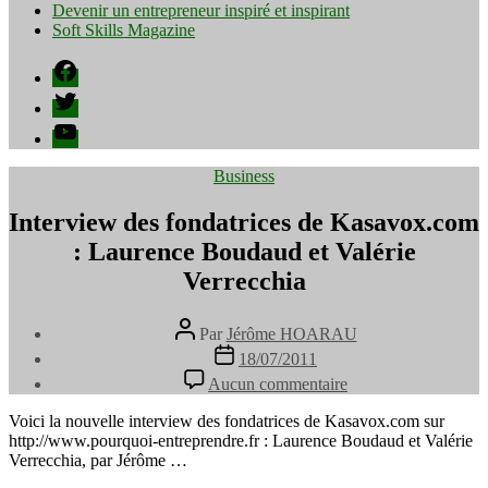
Devenir un entrepreneur inspiré et inspirant
Soft Skills Magazine
Facebook
Twitter
YouTube
Catégories
Business
Interview des fondatrices de Kasavox.com
: Laurence Boudaud et Valérie
Verrecchia
Auteur
Par
Jérôme HOARAU
de
Date
18/07/2011
l’article
de
sur
Aucun commentaire
l’article
Interview
des
Voici la nouvelle interview des fondatrices de Kasavox.com sur
fondatrices
http://www.pourquoi-entreprendre.fr : Laurence Boudaud et Valérie
de
Verrecchia, par Jérôme …
Kasavox.com