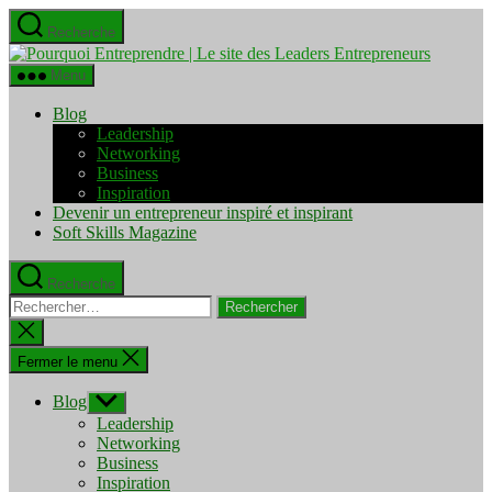
Aller
Recherche
au
Pourquo
contenu
Entrepre
Menu
|
Le
Blog
site
Leadership
des
Networking
Leaders
Business
Entrepre
Inspiration
Devenir un entrepreneur inspiré et inspirant
Soft Skills Magazine
Recherche
Rechercher :
Fermer
la
recherche
Fermer le menu
Blog
Afficher
le
Leadership
sous-
Networking
menu
Business
Inspiration