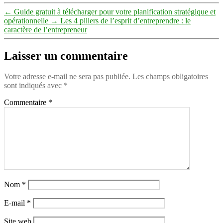
←
Guide gratuit à télécharger pour votre planification stratégique et
opérationnelle
→
Les 4 piliers de l’esprit d’entreprendre : le
caractère de l’entrepreneur
Laisser un commentaire
Votre adresse e-mail ne sera pas publiée.
Les champs obligatoires
sont indiqués avec
*
Commentaire
*
Nom
*
E-mail
*
Site web