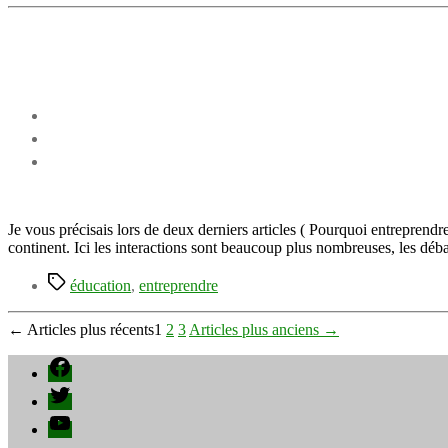
Je vous précisais lors de deux derniers articles ( Pourquoi entrepren
continent. Ici les interactions sont beaucoup plus nombreuses, les déb
Étiquettes
éducation
,
entreprendre
Pagination
←
Articles
plus récents
1
2
3
Articles
plus anciens
→
des
Facebook
publications
Twitter
YouTube