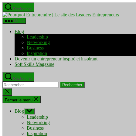
Aller
Recherche
au
Pourquo
contenu
Entrepre
Menu
|
Le
Blog
site
Leadership
des
Networking
Leaders
Business
Entrepre
Inspiration
Devenir un entrepreneur inspiré et inspirant
Soft Skills Magazine
Recherche
Rechercher :
Fermer
la
recherche
Fermer le menu
Blog
Afficher
le
Leadership
sous-
Networking
menu
Business
Inspiration