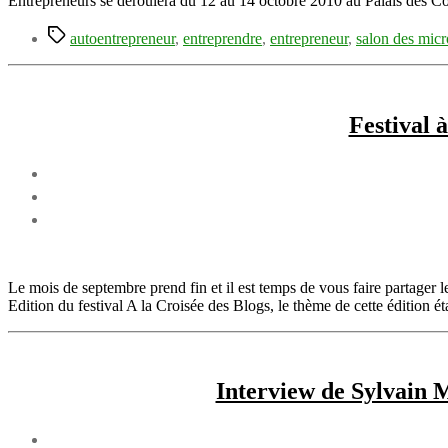
Entrepreneurs se déroulera du 12 au 14 octobre 2010 au Palais des Con
Étiquettes
autoentrepreneur
,
entreprendre
,
entrepreneur
,
salon des micr
Festival 
Le mois de septembre prend fin et il est temps de vous faire partager l
Edition du festival A la Croisée des Blogs, le thème de cette édition éta
Interview de Sylvain 