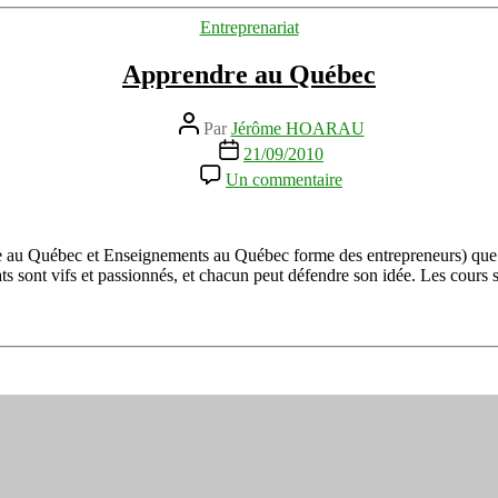
Catégories
Entreprenariat
Apprendre au Québec
Auteur
Par
Jérôme HOARAU
de
Date
21/09/2010
l’article
de
sur
Un commentaire
l’article
Apprendre
au
Québec
dre au Québec et Enseignements au Québec forme des entrepreneurs) que 
ats sont vifs et passionnés, et chacun peut défendre son idée. Les cours