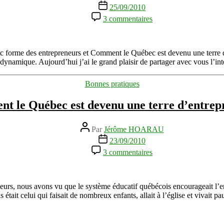
de
Date
25/09/2010
l’article
de
sur
3 commentaires
l’article
Interview
de
Sylvain
Martin
 forme des entrepreneurs et Comment le Québec est devenu une terre d’
du
 dynamique. Aujourd’hui j’ai le grand plaisir de partager avec vous l’i
SAJE
sur
Catégories
Bonnes pratiques
le
repreneuriat
t le Québec est devenu une terre d’entrep
et
l’entrepreneuriat
au
Auteur
Par
Jérôme HOARAU
Québec
de
Date
23/09/2010
l’article
de
sur
3 commentaires
l’article
Comment
le
Québec
est
urs, nous avons vu que le système éducatif québécois encourageait l’entr
devenu
tait celui qui faisait de nombreux enfants, allait à l’église et vivait 
une
terre
d’entrepreneurs