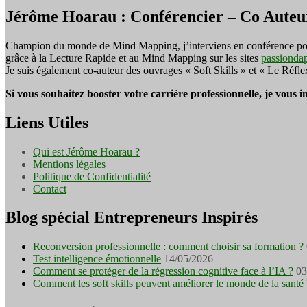
Jérôme Hoarau : Conférencier – Co Auteu
Champion du monde de Mind Mapping, j’interviens en conférence pour f
grâce à la Lecture Rapide et au Mind Mapping sur les sites
passionda
Je suis également co-auteur des ouvrages « Soft Skills » et « Le Réfl
Si vous souhaitez booster votre carrière professionnelle, je vous 
Liens Utiles
Qui est Jérôme Hoarau ?
Mentions légales
Politique de Confidentialité
Contact
Blog spécial Entrepreneurs Inspirés
Reconversion professionnelle : comment choisir sa formation ?
Test intelligence émotionnelle
14/05/2026
Comment se protéger de la régression cognitive face à l’IA ?
03
Comment les soft skills peuvent améliorer le monde de la santé 