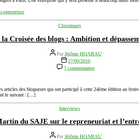
grès à Paris. Une entreprise qui y sera présente a beaucoup attiré mon
microcrédit
en
o-entreprises
France
sur
Catégories
Chroniques
le
salon
à la Croisée des blogs : Ambition et dépassem
des
Micro-
entreprises
Auteur
Par
Jérôme HOARAU
de
Date
27/09/2010
l’article
de
sur
7 commentaires
l’article
Festival
à
la
Croisée
es articles des blogueurs qui ont participé à cette 24ème édition au fest
des
it le suivant : […]
blogs
:
Catégories
Interviews
Ambition
et
Martin du SAJE sur le repreneuriat et l’ent
dépassement
de
soi
Auteur
Par
Jérôme HOARAU