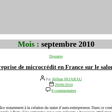
Mois :
septembre 2010
Catégories
Dossiers
reprise de microcrédit en France sur le salo
Auteur
Par
Jérôme HOARAU
de
Date
29/09/2010
l’article
de
sur
8 commentaires
l’article
FriendsClear
:
une
entreprise
ce notamment à la création du statut d’auto-entrepreneur. Dans ce con
de