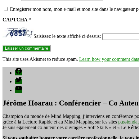
Enregistrer mon nom, mon e-mail et mon site dans le navigateur
CAPTCHA
*
Saisissez le texte affiché ci-dessus:
This site uses Akismet to reduce spam.
Learn how your comment data 
Facebook
Twitter
YouTube
Jérôme Hoarau : Conférencier – Co Auteu
Champion du monde de Mind Mapping, j’interviens en conférence pour f
grâce à la Lecture Rapide et au Mind Mapping sur les sites
passionda
Je suis également co-auteur des ouvrages « Soft Skills » et « Le Réfl
Si vous souhaitez booster votre carrière professionnelle, je vous 