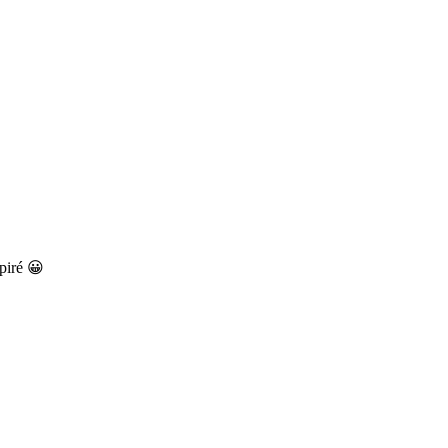
piré 😀