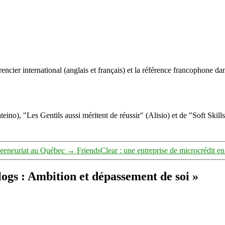
ncier international (anglais et français) et la référence francophone dan
eino), "Les Gentils aussi méritent de réussir" (Alisio) et de "Soft Skill
epreneuriat au Québec
→
FriendsClear : une entreprise de microcrédit en
blogs : Ambition et dépassement de soi »