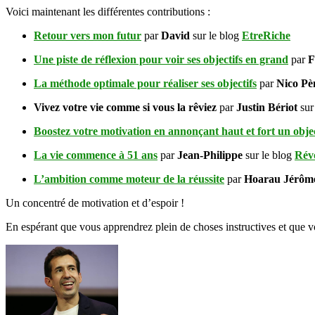
Voici maintenant les différentes contributions :
Retour vers mon futur
par
David
sur le blog
EtreRiche
Une piste de réflexion pour voir ses objectifs en grand
par
F
La méthode optimale pour réaliser ses objectifs
par
Nico P
Vivez votre vie comme si vous la rêviez
par
Justin Bériot
sur
Boostez votre motivation en annonçant haut et fort un obje
La vie commence à 51 ans
par
Jean-Philippe
sur le blog
Révo
L’ambition comme moteur de la réussite
par
Hoarau Jérô
Un concentré de motivation et d’espoir !
En espérant que vous apprendrez plein de choses instructives et que vou