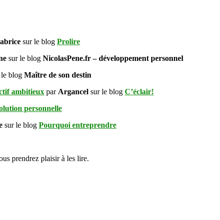
et
dépassement
de
soi
abrice
sur le blog
Prolire
ène
sur le blog
NicolasPene.fr – développement personnel
 le blog
Maître de son destin
ctif ambitieux
par
Argancel
sur le blog
C’éclair!
lution personnelle
me
sur le blog
Pourquoi entreprendre
s prendrez plaisir à les lire.