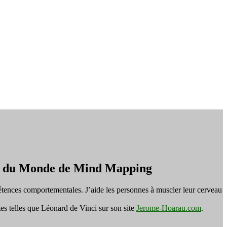
on du Monde de Mind Mapping
tences comportementales. J’aide les personnes à muscler leur cerveau
es telles que Léonard de Vinci sur son site
Jerome-Hoarau.com
.