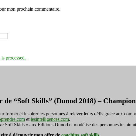
 pour mon prochain commentaire.
is processed.
r de “Soft Skills” (Dunod 2018) – Champi
ormer et inspirer les personnes à relever leurs défis grâce aux compé
pprendre.com
et
lesintelligences.com
.
exe Soft Skills » aux Editions Dunod et modélise des personnes inspirant
invite à découvrir mon offre de
coaching soft skills
.