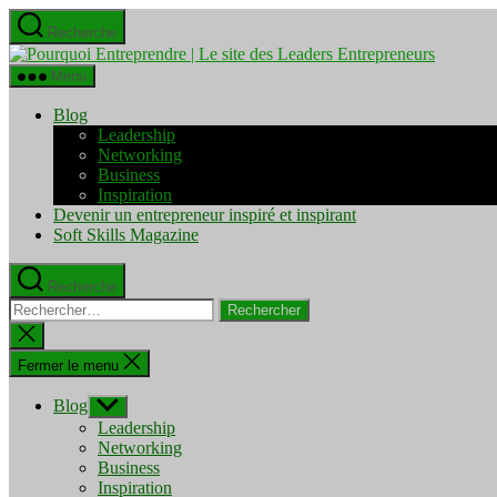
Aller
Recherche
au
Pourquo
contenu
Entrepre
Menu
|
Le
Blog
site
Leadership
des
Networking
Leaders
Business
Entrepre
Inspiration
Devenir un entrepreneur inspiré et inspirant
Soft Skills Magazine
Recherche
Rechercher :
Fermer
la
recherche
Fermer le menu
Blog
Afficher
le
Leadership
sous-
Networking
menu
Business
Inspiration