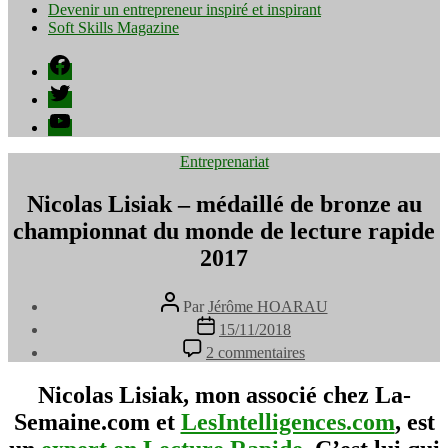
Devenir un entrepreneur inspiré et inspirant
Soft Skills Magazine
Facebook
Twitter
YouTube
Catégories
Entreprenariat
Nicolas Lisiak – médaillé de bronze au
championnat du monde de lecture rapide
2017
Auteur
Par
Jérôme HOARAU
de
Date
15/11/2018
l’article
de
sur
2 commentaires
l’article
Nicolas
Lisiak
Nicolas Lisiak, mon associé chez La-
–
Semaine.com et
LesIntelligences.com
, est
médaillé
de