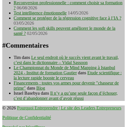
Reconversion professionnelle : comment choisir sa formation
?
06/08/2026
Test intelligence émotionnelle
14/05/2026
Comment se protéger de la régression cognitive face à l’IA ?
03/05/2026
Comment les soft skills peuvent améliorer le monde de la
santé ?
02/05/2026
#Commentaires
Tim
dans
Le seul endroit où le succès vient avant le travail,
c’est dans le dictionnaire – Vidal Sassoon
Le Championnat du Monde de Mind Mapping à Istanbul
2024 - Institut de formation Gautier
dans
Etude scientifique :
la lecture rapide booste le cerveau
Financements : toutes vos armes pour devenir "chasseur de
prime"
dans
Blog
Israel Basebya
dans
Il n’y a qu’une seule façon d’échouer,
c’est d’abandonner avant d’avoir réussi
© 2026
Pourquoi Entreprendre | Le site des Leaders Entrepreneurs
Politique de Confidentialité