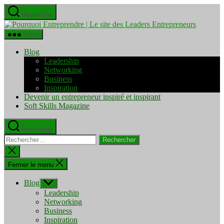
Aller
Recherche
au
Pourquo
contenu
Entrepre
Menu
|
Le
Blog
site
Leadership
des
Networking
Leaders
Business
Entrepre
Inspiration
Devenir un entrepreneur inspiré et inspirant
Soft Skills Magazine
Recherche
Rechercher :
Fermer
la
recherche
Fermer le menu
Blog
Afficher
le
Leadership
sous-
Networking
menu
Business
Inspiration