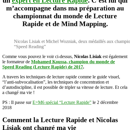
un
expert en Lecture Rapide
. C’est lui qui
bronze
m’accompagne dans ma préparation au
au
championnat
championnat du monde de Lecture
du
Rapide et de Mind Mapping.
monde
de
lecture
rapide
Nicolas Lisiak et Michel Wozniak, deux médaillés aux champi
2017
“Speed Reading”
Comme vous pouvez le voir ci-dessus,
Nicolas Lisiak
est également
le formateur de
Mohamed Koussa, champion du monde de
Speed Reading (Lecture Rapide) de 2017
.
A travers les techniques de lecture rapide comme le guide visuel,
“l’anti-subvocalisation”, les techniques de concentration et
d’autodiscipline, il est possible de tripler sa vitesse de lecture. Et cela
a changé ma vie !
PS : Il passe sur
E=M6 spécial “Lecture Rapide”
le 2 décembre
2018
Comment la Lecture Rapide et Nicolas
Lisiak ont changé ma vie