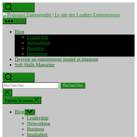
Aller
Recherche
au
Pourquo
contenu
Entrepre
Menu
|
Le
Blog
site
Leadership
des
Networking
Leaders
Business
Entrepre
Inspiration
Devenir un entrepreneur inspiré et inspirant
Soft Skills Magazine
Recherche
Rechercher :
Fermer
la
recherche
Fermer le menu
Blog
Afficher
le
Leadership
sous-
Networking
menu
Business
Inspiration