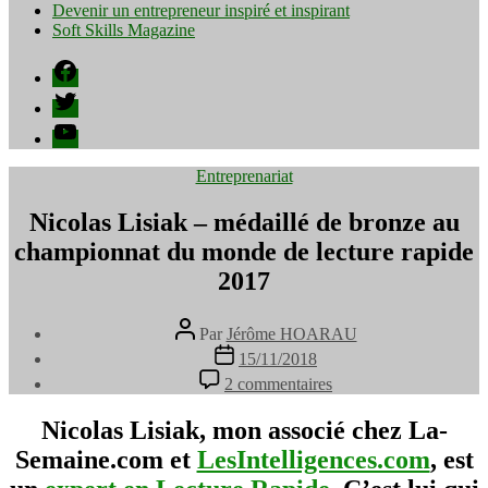
Devenir un entrepreneur inspiré et inspirant
Soft Skills Magazine
Facebook
Twitter
YouTube
Catégories
Entreprenariat
Nicolas Lisiak – médaillé de bronze au
championnat du monde de lecture rapide
2017
Auteur
Par
Jérôme HOARAU
de
Date
15/11/2018
l’article
de
sur
2 commentaires
l’article
Nicolas
Lisiak
Nicolas Lisiak, mon associé chez La-
–
Semaine.com et
LesIntelligences.com
, est
médaillé
de