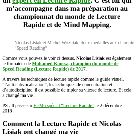
un
expert en Lecture Rapide
. C’est lui qui
bronze
m’accompagne dans ma préparation au
au
championnat
championnat du monde de Lecture
du
Rapide et de Mind Mapping.
monde
de
lecture
rapide
Nicolas Lisiak et Michel Wozniak, deux médaillés aux champi
2017
“Speed Reading”
Comme vous pouvez le voir ci-dessus,
Nicolas Lisiak
est également
le formateur de
Mohamed Koussa, champion du monde de
Speed Reading (Lecture Rapide) de 2017
.
A travers les techniques de lecture rapide comme le guide visuel,
“l’anti-subvocalisation”, les techniques de concentration et
d’autodiscipline, il est possible de tripler sa vitesse de lecture. Et cela
a changé ma vie !
PS : Il passe sur
E=M6 spécial “Lecture Rapide”
le 2 décembre
2018
Comment la Lecture Rapide et Nicolas
Lisiak ont changé ma vie