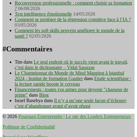
Reconversion professionnelle : comment choisir sa formation
?
06/08/2026
Test intelligence émotionnelle
14/05/2026
Comment se protéger de la régression cognitive face à l’IA ?
03/05/2026
Comment les soft skills peuvent améliorer le monde de la
santé ?
02/05/2026
#Commentaires
Tim
dans
Le seul endroit où le succès vient avant le travail,
c’est dans le dictionnaire – Vidal Sassoon
Le Championnat du Monde de Mind Mapping à Istanbul
2024 - Institut de formation Gautier
dans
Etude scientifique :
la lecture rapide booste le cerveau
Financements : toutes vos armes pour devenir "chasseur de
prime"
dans
Blog
Israel Basebya
dans
Il n’y a qu’une seule façon d’échouer,
c’est d’abandonner avant d’avoir réussi
© 2026
Pourquoi Entreprendre | Le site des Leaders Entrepreneurs
Politique de Confidentialité