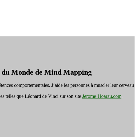
on du Monde de Mind Mapping
tences comportementales. J’aide les personnes à muscler leur cerveau
es telles que Léonard de Vinci sur son site
Jerome-Hoarau.com
.