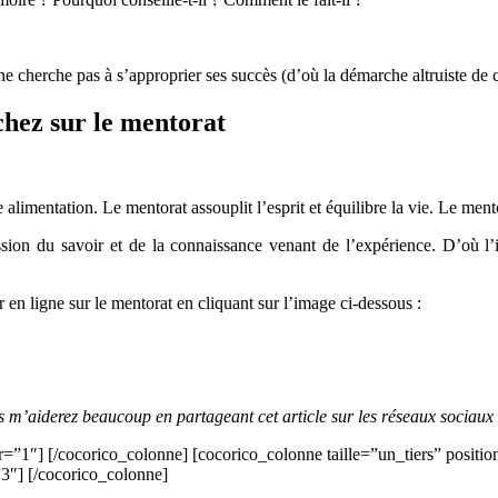
e cherche pas à s’approprier ses succès (d’où la démarche altruiste de c
chez sur le mentorat
alimentation. Le mentorat assouplit l’esprit et équilibre la vie. Le men
ission du savoir et de la connaissance venant de l’expérience. D’où l
er en ligne sur le mentorat en cliquant sur l’image ci-dessous :
us m’aiderez beaucoup en partageant cet article sur les réseaux sociaux
r=”1″] [/cocorico_colonne] [cocorico_colonne taille=”un_tiers” positi
”3″] [/cocorico_colonne]