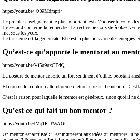
https://youtu.be/-Q89Mdmpri4
Le premier enseignement le plus important, est d’épouser le cours des cho
Le second concerne la recherche. La recherche consiste à observer le 
met sous les yeux.
Le troisième est la générosité. Elle est la plus puissante des énergies
Qu’est-ce qu’apporte le mentorat au ment
https://youtu.be/Vf5u9uxCEdQ
La posture de mentor apporte un fort sentiment d’utilité, boostant ainsi
Et comme le mentor n’attend rien en retour, il reçoit beaucoup. C’est l
C’est la raison pour laquelle le mentor est généreux, sinon quoi il ne do
Qu’est ce qui fait un bon mentor ?
https://youtu.be/lMq1KiTWAOs
Un mentor est altruiste : il est indifférent aux idées du mentroré. Il 
intention ? Pourquoi offre-t-il son temps ? Pourquoi partage-t-il sa mé