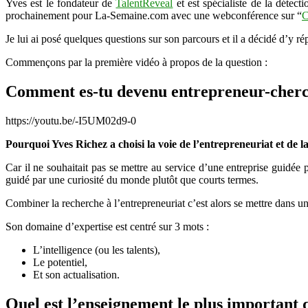
Yves est le fondateur de
TalentReveal
et est spécialiste de la détect
prochainement pour La-Semaine.com avec une webconférence sur “
C
Je lui ai posé quelques questions sur son parcours et il a décidé d’y ré
Commençons par la première vidéo à propos de la question :
Comment es-tu devenu entrepreneur-cher
https://youtu.be/-I5UM02d9-0
Pourquoi Yves Richez a choisi la voie de l’entrepreneuriat et de l
Car il ne souhaitait pas se mettre au service d’une entreprise guidée p
guidé par une curiosité du monde plutôt que courts termes.
Combiner la recherche à l’entrepreneuriat c’est alors se mettre dans un
Son domaine d’expertise est centré sur 3 mots :
L’intelligence (ou les talents),
Le potentiel,
Et son actualisation.
Quel est l’enseignement le plus important 