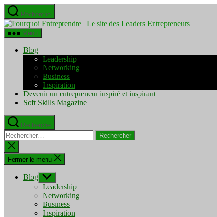
Aller
Recherche
au
Pourquo
contenu
Entrepre
Menu
|
Le
Blog
site
Leadership
des
Networking
Leaders
Business
Entrepre
Inspiration
Devenir un entrepreneur inspiré et inspirant
Soft Skills Magazine
Recherche
Rechercher :
Fermer
la
recherche
Fermer le menu
Blog
Afficher
le
Leadership
sous-
Networking
menu
Business
Inspiration