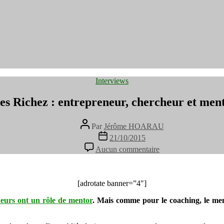
Catégories
Interviews
es Richez : entrepreneur, chercheur et men
Auteur
Par
Jérôme HOARAU
de
Date
21/10/2015
l’article
de
sur
Aucun commentaire
l’article
Yves
Richez
:
entrepreneur,
[adrotate banner=”4″]
chercheur
neurs ont un rôle de mentor
. Mais comme pour le coaching, le men
et
mentor