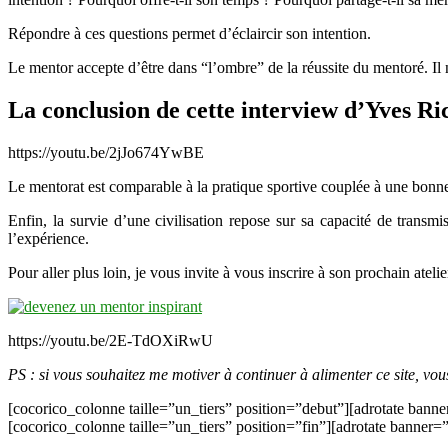
Répondre à ces questions permet d’éclaircir son intention.
Le mentor accepte d’être dans “l’ombre” de la réussite du mentoré. Il n
La conclusion de cette interview d’Yves Ri
https://youtu.be/2jJo674YwBE
Le mentorat est comparable à la pratique sportive couplée à une bonne 
Enfin, la survie d’une civilisation repose sur sa capacité de transm
l’expérience.
Pour aller plus loin, je vous invite à vous inscrire à son prochain ateli
https://youtu.be/2E-TdOXiRwU
PS : si vous souhaitez me motiver à continuer à alimenter ce site, vo
[cocorico_colonne taille=”un_tiers” position=”debut”][adrotate banne
[cocorico_colonne taille=”un_tiers” position=”fin”][adrotate banner=