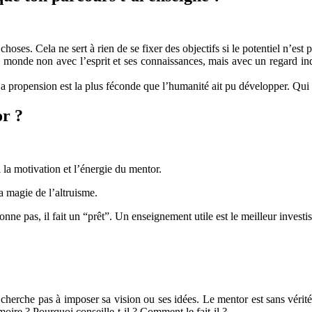
ses. Cela ne sert à rien de se fixer des objectifs si le potentiel n’est p
monde non avec l’esprit et ses connaissances, mais avec un regard indif
. Sa propension est la plus féconde que l’humanité ait pu développer. Qui
or ?
 la motivation et l’énergie du mentor.
a magie de l’altruisme.
nne pas, il fait un “prêt”. Un enseignement utile est le meilleur investis
ne cherche pas à imposer sa vision ou ses idées. Le mentor est sans vérité
moire ? Pourquoi conseille-t-il ? Comment le fait-il ?