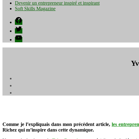
Devenir un entrepreneur inspiré et inspirant
Soft Skills Magazine
Facebook
Twitter
YouTube
Yv
Comme je l’expliquais dans mon précédent article,
les entrepre
Richez qui m’inspire dans cette dynamique.