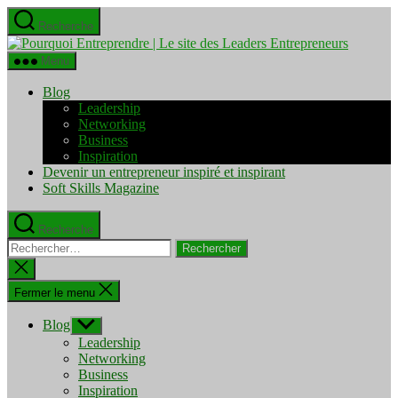
Aller
Recherche
au
Pourquo
contenu
Entrepre
Menu
|
Le
Blog
site
Leadership
des
Networking
Leaders
Business
Entrepre
Inspiration
Devenir un entrepreneur inspiré et inspirant
Soft Skills Magazine
Recherche
Rechercher :
Fermer
la
recherche
Fermer le menu
Blog
Afficher
le
Leadership
sous-
Networking
menu
Business
Inspiration