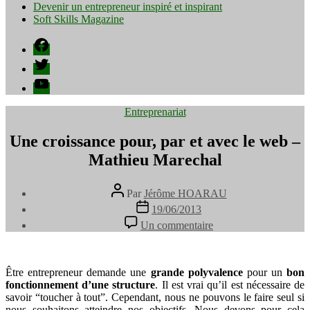
Devenir un entrepreneur inspiré et inspirant
Soft Skills Magazine
Facebook
Twitter
YouTube
Catégories
Entreprenariat
Une croissance pour, par et avec le web –
Mathieu Marechal
Auteur
Par
Jérôme HOARAU
de
Date
19/06/2013
l’article
de
sur
Un commentaire
l’article
Une
croissance
pour,
par
Être entrepreneur demande une
grande polyvalence
pour un
bon
et
fonctionnement d’une structure
. Il est vrai qu’il est nécessaire de
avec
savoir “toucher à tout”. Cependant, nous ne pouvons le faire seul si
le
nous souhaitons atteindre nos objectifs. Nous devons pour cela