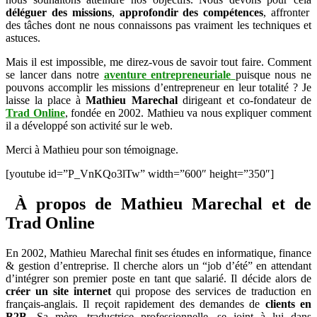
web
déléguer des missions
,
approfondir des compétences
, affronter
–
des tâches dont ne nous connaissons pas vraiment les techniques et
Mathieu
astuces.
Marechal
Mais il est impossible, me direz-vous de savoir tout faire. Comment
se lancer dans notre
aventure entrepreneuriale
puisque nous ne
pouvons accomplir les missions d’entrepreneur en leur totalité ? Je
laisse la place à
Mathieu Marechal
dirigeant et co-fondateur de
Trad Online
, fondée en 2002. Mathieu va nous expliquer comment
il a développé son activité sur le web.
Merci à Mathieu pour son témoignage.
[youtube id=”P_VnKQo3lTw” width=”600″ height=”350″]
À propos de Mathieu Marechal et de
Trad Online
En 2002, Mathieu Marechal finit ses études en informatique, finance
& gestion d’entreprise. Il cherche alors un “job d’été” en attendant
d’intégrer son premier poste en tant que salarié. Il décide alors de
créer un site internet
qui propose des services de traduction en
français-anglais. Il reçoit rapidement des demandes de
clients en
B2B
. Sa mère, traductrice professionnelle, se joint à lui dans