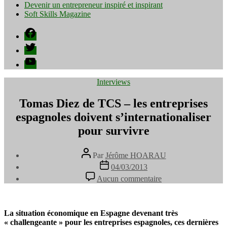
Devenir un entrepreneur inspiré et inspirant
Soft Skills Magazine
Facebook
Twitter
YouTube
Catégories
Interviews
Tomas Diez de TCS – les entreprises
espagnoles doivent s’internationaliser
pour survivre
Auteur
Par
Jérôme HOARAU
de
Date
04/03/2013
l’article
de
sur
Aucun commentaire
l’article
Tomas
Diez
de
TCS
La situation économique en Espagne devenant très
–
« challengeante » pour les entreprises espagnoles, ces dernières