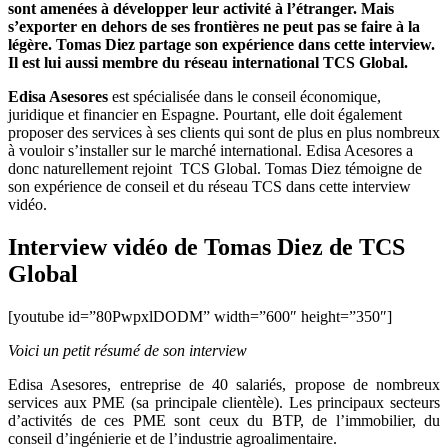
les
sont amenées à développer leur activité à l’étranger. Mais
entreprises
s’exporter en dehors de ses frontières ne peut pas se faire à la
espagnoles
légère. Tomas Diez partage son expérience dans cette interview.
doivent
Il est lui aussi membre du réseau international
TCS Global
.
s’internationaliser
Edisa Asesores
est spécialisée dans le conseil économique,
pour
juridique et financier en Espagne. Pourtant, elle doit également
survivre
proposer des services à ses clients qui sont de plus en plus nombreux
à vouloir s’installer sur le marché international. Edisa Acesores a
donc naturellement rejoint TCS Global. Tomas Diez témoigne de
son expérience de conseil et du réseau TCS dans cette interview
vidéo.
Interview vidéo de Tomas Diez de TCS
Global
[youtube id=”80PwpxlDODM” width=”600″ height=”350″]
Voici un petit résumé de son interview
Edisa Asesores, entreprise de 40 salariés, propose de nombreux
services aux PME (sa principale clientèle). Les principaux secteurs
d’activités de ces PME sont ceux du BTP, de l’immobilier, du
conseil d’ingénierie et de l’industrie agroalimentaire.