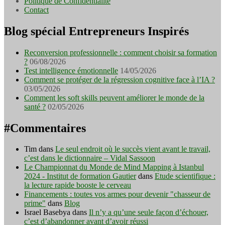
Politique de Confidentialité
Contact
Blog spécial Entrepreneurs Inspirés
Reconversion professionnelle : comment choisir sa formation
?
06/08/2026
Test intelligence émotionnelle
14/05/2026
Comment se protéger de la régression cognitive face à l’IA ?
03/05/2026
Comment les soft skills peuvent améliorer le monde de la
santé ?
02/05/2026
#Commentaires
Tim
dans
Le seul endroit où le succès vient avant le travail,
c’est dans le dictionnaire – Vidal Sassoon
Le Championnat du Monde de Mind Mapping à Istanbul
2024 - Institut de formation Gautier
dans
Etude scientifique :
la lecture rapide booste le cerveau
Financements : toutes vos armes pour devenir "chasseur de
prime"
dans
Blog
Israel Basebya
dans
Il n’y a qu’une seule façon d’échouer,
c’est d’abandonner avant d’avoir réussi