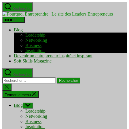
Aller
Recherche
au
Pourquo
contenu
Entrepre
Menu
|
Le
Blog
site
Leadership
des
Networking
Leaders
Business
Entrepre
Inspiration
Devenir un entrepreneur inspiré et inspirant
Soft Skills Magazine
Recherche
Rechercher :
Fermer
la
recherche
Fermer le menu
Blog
Afficher
le
Leadership
sous-
Networking
menu
Business
Inspiration