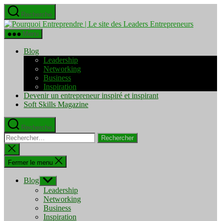
Aller
Recherche
au
Pourquo
contenu
Entrepre
Menu
|
Le
Blog
site
Leadership
des
Networking
Leaders
Business
Entrepre
Inspiration
Devenir un entrepreneur inspiré et inspirant
Soft Skills Magazine
Recherche
Rechercher :
Fermer
la
recherche
Fermer le menu
Blog
Afficher
le
Leadership
sous-
Networking
menu
Business
Inspiration