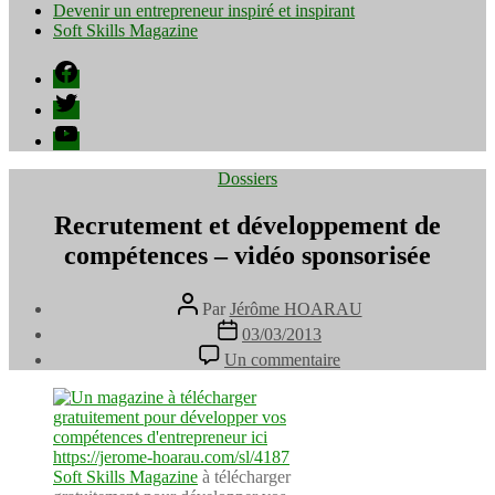
Devenir un entrepreneur inspiré et inspirant
Soft Skills Magazine
Facebook
Twitter
YouTube
Catégories
Dossiers
Recrutement et développement de
compétences – vidéo sponsorisée
Auteur
Par
Jérôme HOARAU
de
Date
03/03/2013
l’article
de
sur
Un commentaire
l’article
Recrutement
et
développement
de
compétences
–
Soft Skills Magazine
à télécharger
vidéo