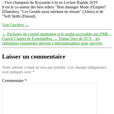
- Vice-champion du Royaume-Uni en Lecture Rapide 2019
Il est le co-auteur des best sellers "Bon manager Mode d'Emploi"
(Diateino), "Les Gentils aussi méritent de réussir" (Alisio) et de
"Soft Skills (Dunod).
Voir l’archive
→
←
Packager du conseil marketing et le rendre accessible aux PME –
Franck Charlet de ExpertinBox
→
Tomas Diez de TCS – les
entreprises espagnoles doivent s’internationaliser pour survivre
Laisser un commentaire
Votre adresse e-mail ne sera pas publiée.
Les champs obligatoires
sont indiqués avec
*
Commentaire
*