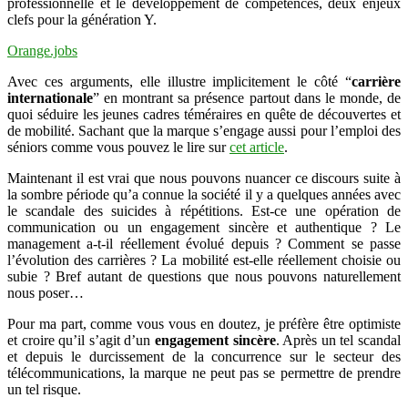
professionnelle et le développement de compétences, deux enjeux
clefs pour la génération Y.
Orange.jobs
Avec ces arguments, elle illustre implicitement le côté “
carrière
internationale
” en montrant sa présence partout dans le monde, de
quoi séduire les jeunes cadres téméraires en quête de découvertes et
de mobilité. Sachant que la marque s’engage aussi pour l’emploi des
séniors comme vous pouvez le lire sur
cet article
.
Maintenant il est vrai que nous pouvons nuancer ce discours suite à
la sombre période qu’a connue la société il y a quelques années avec
le scandale des suicides à répétitions. Est-ce une opération de
communication ou un engagement sincère et authentique ? Le
management a-t-il réellement évolué depuis ? Comment se passe
l’évolution des carrières ? La mobilité est-elle réellement choisie ou
subie ? Bref autant de questions que nous pouvons naturellement
nous poser…
Pour ma part, comme vous vous en doutez, je préfère être optimiste
et croire qu’il s’agit d’un
engagement sincère
. Après un tel scandal
et depuis le durcissement de la concurrence sur le secteur des
télécommunications, la marque ne peut pas se permettre de prendre
un tel risque.