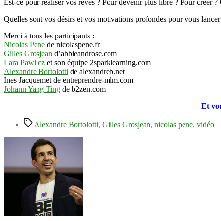
Est-ce pour réaliser vos rêves ? Pour devenir plus libre ? Pour créer ? 
Quelles sont vos désirs et vos motivations profondes pour vous lancer
Merci à tous les participants :
Nicolas Pene
de nicolaspene.fr
Gilles Grosjean
d’abbieandrose.com
Lara Pawlicz
et son équipe 2sparklearning.com
Alexandre Bortolotti
de alexandreb.net
Ines Jacquemet de entreprendre-mlm.com
Johann Yang Ting
de b2zen.com
Et vo
Étiquettes
Alexandre Bortolotti
,
Gilles Grosjean
,
nicolas pene
,
vidéo