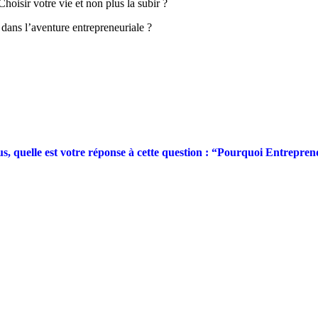
Choisir votre vie et non plus la subir ?
réponse
en
 dans l’aventure entrepreneuriale ?
vidéo
us, quelle est votre réponse à cette question : “Pourquoi Entrepren