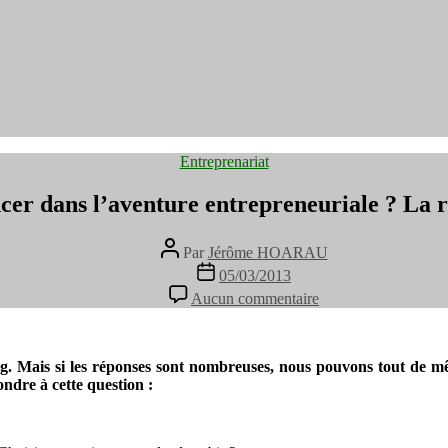
Catégories
Entreprenariat
cer dans l’aventure entrepreneuriale ? La 
Auteur
Par
Jérôme HOARAU
de
Date
05/03/2013
l’article
de
sur
Aucun commentaire
l’article
Pourquoi
se
lancer
dans
g. Mais si les réponses sont nombreuses, nous pouvons tout de mêm
l’aventure
ndre à cette question :
entrepreneuriale
?
La