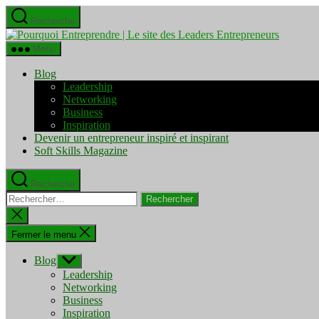
Aller
Recherche
au
Pourquo
contenu
Entrepre
Menu
|
Le
Blog
site
Leadership
des
Networking
Leaders
Business
Entrepre
Inspiration
Devenir un entrepreneur inspiré et inspirant
Soft Skills Magazine
Recherche
Rechercher :
Fermer
la
recherche
Fermer le menu
Blog
Afficher
le
Leadership
sous-
Networking
menu
Business
Inspiration