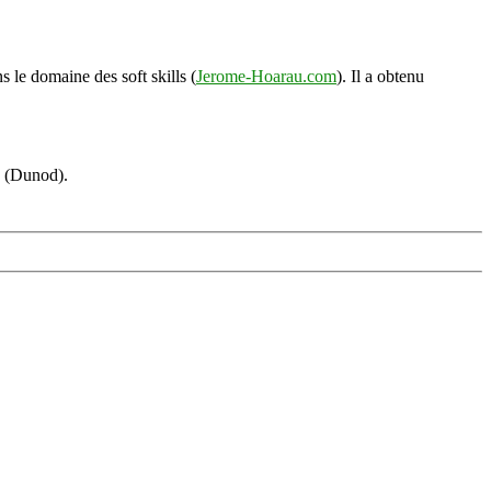
s le domaine des soft skills (
Jerome-Hoarau.com
). Il a obtenu
s (Dunod).