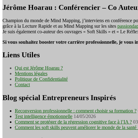
Jérôme Hoarau : Conférencier – Co Auteu
Champion du monde de Mind Mapping, j’interviens en conférence pour f
grâce à la Lecture Rapide et au Mind Mapping sur les sites
passionda
Je suis également co-auteur des ouvrages « Soft Skills » et « Le Réfl
Si vous souhaitez booster votre carrière professionnelle, je vous 
Liens Utiles
Qui est Jérôme Hoarau ?
Mentions légales
Politique de Confidentialité
Contact
Blog spécial Entrepreneurs Inspirés
Reconversion professionnelle : comment choisir sa formation ?
Test intelligence émotionnelle
14/05/2026
Comment se protéger de la régression cognitive face à l’IA ?
03
Comment les soft skills peuvent améliorer le monde de la santé 