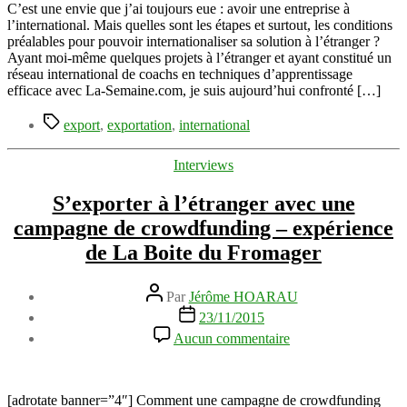
de
C’est une envie que j’ai toujours eue : avoir une entreprise à
sa
l’international. Mais quelles sont les étapes et surtout, les conditions
solution
préalables pour pouvoir internationaliser sa solution à l’étranger ?
à
Ayant moi-même quelques projets à l’étranger et ayant constitué un
l’étranger
réseau international de coachs en techniques d’apprentissage
?
efficace avec La-Semaine.com, je suis aujourd’hui confronté […]
Étiquettes
export
,
exportation
,
international
Catégories
Interviews
S’exporter à l’étranger avec une
campagne de crowdfunding – expérience
de La Boite du Fromager
Auteur
Par
Jérôme HOARAU
de
Date
23/11/2015
l’article
de
sur
Aucun commentaire
l’article
S’exporter
à
l’étranger
avec
[adrotate banner=”4″] Comment une campagne de crowdfunding