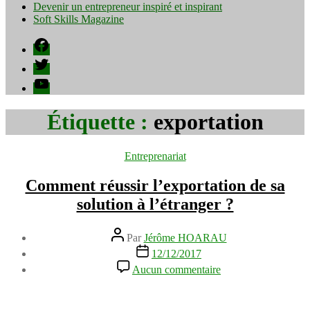
Devenir un entrepreneur inspiré et inspirant
Soft Skills Magazine
Facebook
Twitter
YouTube
Étiquette :
exportation
Catégories
Entreprenariat
Comment réussir l’exportation de sa
solution à l’étranger ?
Auteur
Par
Jérôme HOARAU
de
Date
12/12/2017
l’article
de
sur
Aucun commentaire
l’article
Comment
réussir
l’exportation