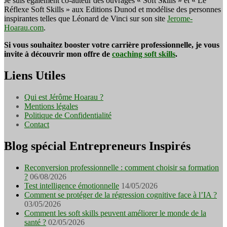
Je suis également co-auteur des ouvrages « Soft Skills » et « Le
Réflexe Soft Skills » aux Editions Dunod et modélise des personnes
inspirantes telles que Léonard de Vinci sur son site
Jerome-
Hoarau.com
.
Si vous souhaitez booster votre carrière professionnelle, je vous
invite à découvrir mon offre de
coaching soft skills
.
Liens Utiles
Qui est Jérôme Hoarau ?
Mentions légales
Politique de Confidentialité
Contact
Blog spécial Entrepreneurs Inspirés
Reconversion professionnelle : comment choisir sa formation
?
06/08/2026
Test intelligence émotionnelle
14/05/2026
Comment se protéger de la régression cognitive face à l’IA ?
03/05/2026
Comment les soft skills peuvent améliorer le monde de la
santé ?
02/05/2026