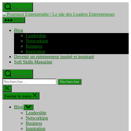
Aller
Recherche
au
Pourquo
contenu
Entrepre
Menu
|
Le
Blog
site
Leadership
des
Networking
Leaders
Business
Entrepre
Inspiration
Devenir un entrepreneur inspiré et inspirant
Soft Skills Magazine
Recherche
Rechercher :
Fermer
la
recherche
Fermer le menu
Blog
Afficher
le
Leadership
sous-
Networking
menu
Business
Inspiration