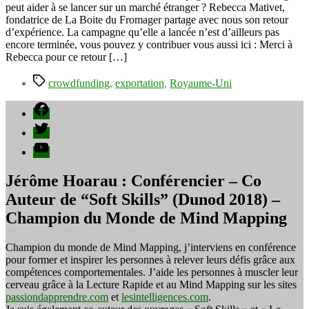
une
peut aider à se lancer sur un marché étranger ? Rebecca Mativet,
campagne
fondatrice de La Boite du Fromager partage avec nous son retour
de
d’expérience. La campagne qu’elle a lancée n’est d’ailleurs pas
crowdfunding
encore terminée, vous pouvez y contribuer vous aussi ici : Merci à
–
Rebecca pour ce retour […]
expérience
Étiquettes
de
crowdfunding
,
exportation
,
Royaume-Uni
La
Boite
Facebook
du
Twitter
Fromager
YouTube
Jérôme Hoarau : Conférencier – Co
Auteur de “Soft Skills” (Dunod 2018) –
Champion du Monde de Mind Mapping
Champion du monde de Mind Mapping, j’interviens en conférence
pour former et inspirer les personnes à relever leurs défis grâce aux
compétences comportementales. J’aide les personnes à muscler leur
cerveau grâce à la Lecture Rapide et au Mind Mapping sur les sites
passiondapprendre.com
et
lesintelligences.com
.