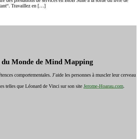
 des prestations de services en BtoB Suite à la sortie du livre de
ant“. Travaillez en […]
on du Monde de Mind Mapping
tences comportementales. J’aide les personnes à muscler leur cerveau
es telles que Léonard de Vinci sur son site
Jerome-Hoarau.com
.