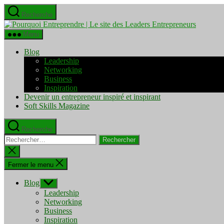
Aller
Recherche
au
Pourquo
contenu
Entrepre
Menu
|
Le
Blog
site
Leadership
des
Networking
Leaders
Business
Entrepre
Inspiration
Devenir un entrepreneur inspiré et inspirant
Soft Skills Magazine
Recherche
Rechercher :
Fermer
la
recherche
Fermer le menu
Blog
Afficher
le
Leadership
sous-
Networking
menu
Business
Inspiration