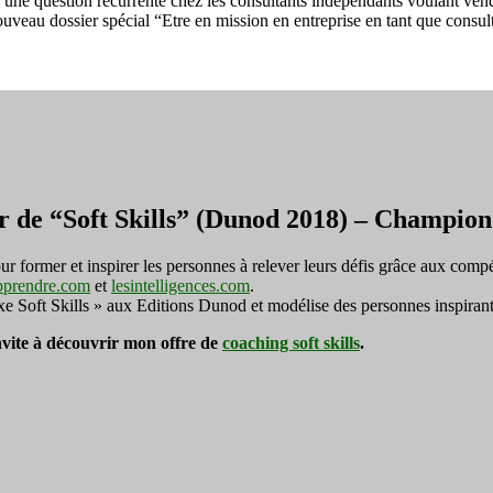
ne question récurrente chez les consultants indépendants voulant vendre
en
eau dossier spécial “Etre en mission en entreprise en tant que consult
entreprise
en
tant
qu’indépendant
r de “Soft Skills” (Dunod 2018) – Champi
ormer et inspirer les personnes à relever leurs défis grâce aux compé
pprendre.com
et
lesintelligences.com
.
exe Soft Skills » aux Editions Dunod et modélise des personnes inspirant
invite à découvrir mon offre de
coaching soft skills
.