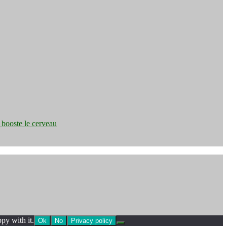
e booste le cerveau
py with it.
Ok
No
Privacy policy