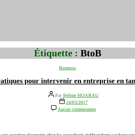
Étiquette :
BtoB
Catégories
Business
ratiques pour intervenir en entreprise en ta
Auteur
Par
Jérôme HOARAU
de
Date
24/03/2017
l’article
de
sur
Aucun commentaire
l’article
Les
meilleures
pratiques
pour
intervenir