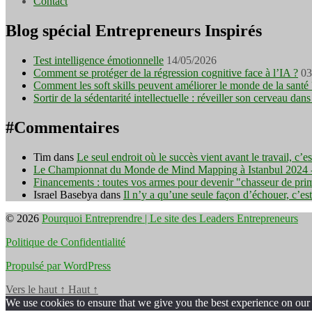
Contact
Blog spécial Entrepreneurs Inspirés
Test intelligence émotionnelle
14/05/2026
Comment se protéger de la régression cognitive face à l’IA ?
03
Comment les soft skills peuvent améliorer le monde de la santé 
Sortir de la sédentarité intellectuelle : réveiller son cerveau d
#Commentaires
Tim
dans
Le seul endroit où le succès vient avant le travail, c’
Le Championnat du Monde de Mind Mapping à Istanbul 2024 - I
Financements : toutes vos armes pour devenir "chasseur de pri
Israel Basebya
dans
Il n’y a qu’une seule façon d’échouer, c’es
© 2026
Pourquoi Entreprendre | Le site des Leaders Entrepreneurs
Politique de Confidentialité
Propulsé par WordPress
Vers le haut
↑
Haut
↑
We use cookies to ensure that we give you the best experience on our w