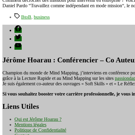
Comment décrocher des missions pour intervenir en entreprise ? Voici u
Daniel Pardo “Travaillez comme indépendant en mode mission“, le nouv
Étiquettes
BtoB
,
business
Facebook
Twitter
YouTube
Jérôme Hoarau : Conférencier – Co Auteu
Champion du monde de Mind Mapping, j’interviens en conférence pour f
grâce à la Lecture Rapide et au Mind Mapping sur les sites
passionda
Je suis également co-auteur des ouvrages « Soft Skills » et « Le Réfl
Si vous souhaitez booster votre carrière professionnelle, je vous 
Liens Utiles
Qui est Jérôme Hoarau ?
Mentions légales
Politique de Confidentialité