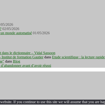
/05/2026
?
02/05/2026
ans un monde automatisé
01/05/2026
est dans le dictionnaire – Vidal Sassoon
nstitut de formation Gautier
dans
Etude scientifique : la lecture rapid
me"
dans
Blog
t d’abandonner avant d’avoir réussi
ebsite. If you continue to use this site we will assume that you are hap