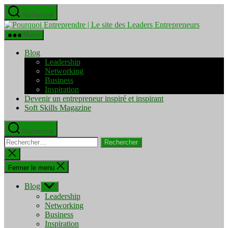
Aller
Recherche
au
Pourquo
contenu
Entrepre
Menu
|
Le
Blog
site
Leadership
des
Networking
Leaders
Business
Entrepre
Inspiration
Devenir un entrepreneur inspiré et inspirant
Soft Skills Magazine
Recherche
Rechercher :
Fermer
la
recherche
Fermer le menu
Blog
Afficher
le
Leadership
sous-
Networking
menu
Business
Inspiration