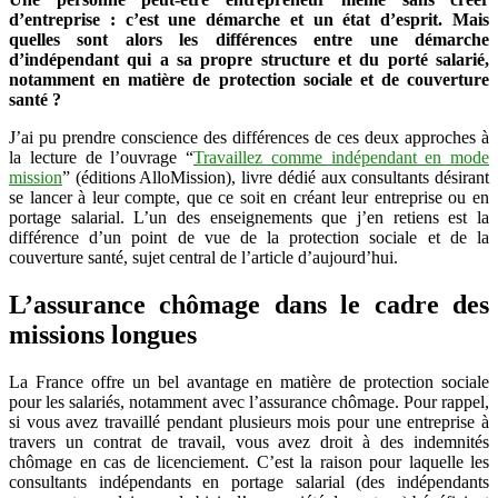
la
d’entreprise : c’est une démarche et un état d’esprit. Mais
protection
quelles sont alors les différences entre une démarche
sociale
d’indépendant qui a sa propre structure et du porté salarié,
et
notamment en matière de protection sociale et de couverture
la
santé ?
couverture
J’ai pu prendre conscience des différences de ces deux approches à
santé
la lecture de l’ouvrage “
Travaillez comme indépendant en mode
pour
mission
” (éditions AlloMission), livre dédié aux consultants désirant
le
se lancer à leur compte, que ce soit en créant leur entreprise ou en
salarié
portage salarial. L’un des enseignements que j’en retiens est la
et
différence d’un point de vue de la protection sociale et de la
le
couverture santé, sujet central de l’article d’aujourd’hui.
travailleur
non-
salarié
L’assurance chômage dans le cadre des
(TNS)
missions longues
?
La France offre un bel avantage en matière de protection sociale
pour les salariés, notamment avec l’assurance chômage. Pour rappel,
si vous avez travaillé pendant plusieurs mois pour une entreprise à
travers un contrat de travail, vous avez droit à des indemnités
chômage en cas de licenciement. C’est la raison pour laquelle les
consultants indépendants en portage salarial (des indépendants