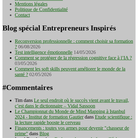
Mentions légales
Politique de Confidentialité
Contact
Blog spécial Entrepreneurs Inspirés
Reconversion professionnelle : comment choisir sa formation
?
06/08/2026
Test intelligence émotionnelle
14/05/2026
Comment se protéger de la régression cognitive face à l’IA ?
03/05/2026
Comment les soft skills peuvent améliorer le monde de la
santé ?
02/05/2026
#Commentaires
Tim
dans
Le seul endroit où le succès vient avant le travail,
c’est dans le dictionnaire – Vidal Sassoon
Le Championnat du Monde de Mind Mapping à Istanbul
2024 - Institut de formation Gautier
dans
Etude scientifique :
la lecture rapide booste le cerveau
Financements : toutes vos armes pour devenir "chasseur de
prime"
dans
Blog