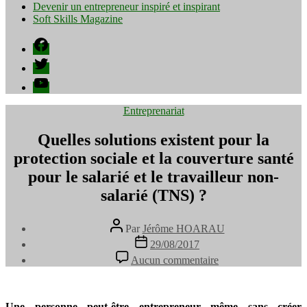
Devenir un entrepreneur inspiré et inspirant
Soft Skills Magazine
Facebook
Twitter
YouTube
Catégories
Entreprenariat
Quelles solutions existent pour la
protection sociale et la couverture santé
pour le salarié et le travailleur non-
salarié (TNS) ?
Auteur
Par
Jérôme HOARAU
de
Date
29/08/2017
l’article
de
sur
Aucun commentaire
l’article
Quelles
solutions
existent
pour
Une personne peut-être entrepreneur même sans créer