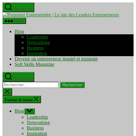
Aller
Recherche
au
Pourquo
contenu
Entrepre
Menu
|
Le
Blog
site
Leadership
des
Networking
Leaders
Business
Entrepre
Inspiration
Devenir un entrepreneur inspiré et inspirant
Soft Skills Magazine
Recherche
Rechercher :
Fermer
la
recherche
Fermer le menu
Blog
Afficher
le
Leadership
sous-
Networking
menu
Business
Inspiration