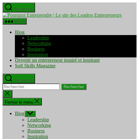
Aller
Recherche
au
Pourquo
contenu
Entrepre
Menu
|
Le
Blog
site
Leadership
des
Networking
Leaders
Business
Entrepre
Inspiration
Devenir un entrepreneur inspiré et inspirant
Soft Skills Magazine
Recherche
Rechercher :
Fermer
la
recherche
Fermer le menu
Blog
Afficher
le
Leadership
sous-
Networking
menu
Business
Inspiration