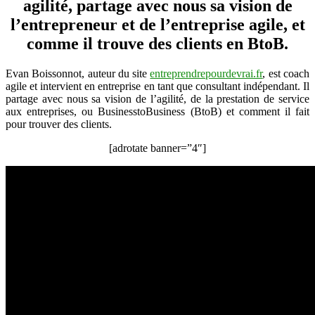
agilité, partage avec nous sa vision de
trouver
des
l’entrepreneur et de l’entreprise agile, et
clients
comme il trouve des clients en BtoB.
“entreprise”
et
efficacité
Evan Boissonnot, auteur du site
entreprendrepourdevrai.fr
, est coach
agile et intervient en entreprise en tant que consultant indépendant. Il
partage avec nous sa vision de l’agilité, de la prestation de service
aux entreprises, ou BusinesstoBusiness (BtoB) et comment il fait
pour trouver des clients.
[adrotate banner=”4″]