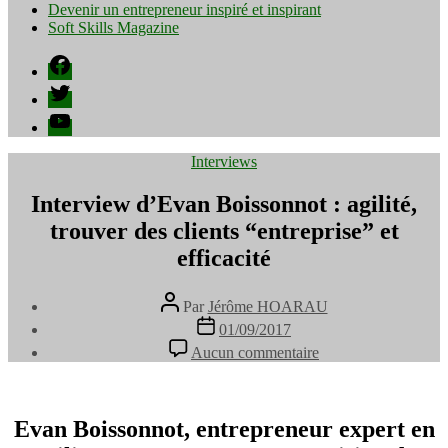
Devenir un entrepreneur inspiré et inspirant
Soft Skills Magazine
Facebook
Twitter
YouTube
Catégories
Interviews
Interview d’Evan Boissonnot : agilité,
trouver des clients “entreprise” et
efficacité
Auteur
Par
Jérôme HOARAU
de
Date
01/09/2017
l’article
de
sur
Aucun commentaire
l’article
Interview
d’Evan
Boissonnot
:
Evan Boissonnot, entrepreneur expert en
agilité,