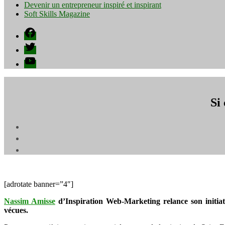
Devenir un entrepreneur inspiré et inspirant
Soft Skills Magazine
Facebook
Twitter
YouTube
Si
[adrotate banner=”4″]
Nassim Amisse
d’Inspiration Web-Marketing relance son initiati
vécues.