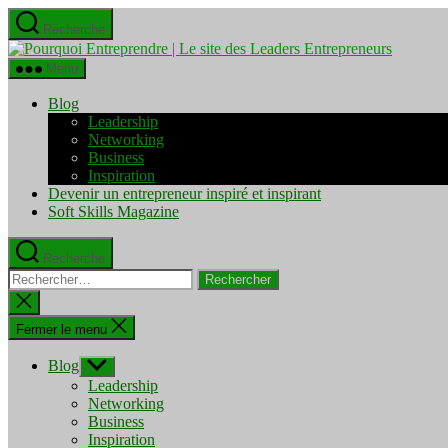
Aller
Recherche
au
Pourquo
contenu
Entrepre
Menu
|
Le
Blog
site
Leadership
des
Networking
Leaders
Business
Entrepre
Inspiration
Devenir un entrepreneur inspiré et inspirant
Soft Skills Magazine
Recherche
Rechercher :
Fermer
la
recherche
Fermer le menu
Blog
Afficher
le
Leadership
sous-
Networking
menu
Business
Inspiration