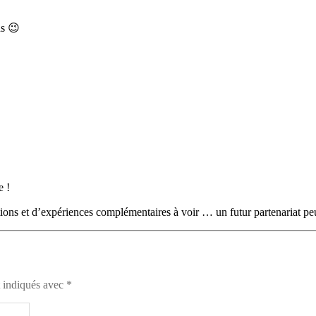
ns 😉
e !
ons et d’expériences complémentaires à voir … un futur partenariat pe
t indiqués avec
*