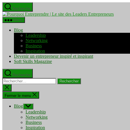
Aller
Recherche
au
Pourquo
contenu
Entrepre
Menu
|
Le
Blog
site
Leadership
des
Networking
Leaders
Business
Entrepre
Inspiration
Devenir un entrepreneur inspiré et inspirant
Soft Skills Magazine
Recherche
Rechercher :
Fermer
la
recherche
Fermer le menu
Blog
Afficher
le
Leadership
sous-
Networking
menu
Business
Inspiration