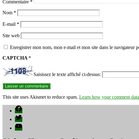
Commentaire
*
Nom
*
E-mail
*
Site web
Enregistrer mon nom, mon e-mail et mon site dans le navigateur
CAPTCHA
*
Saisissez le texte affiché ci-dessus:
This site uses Akismet to reduce spam.
Learn how your comment data 
Facebook
Twitter
YouTube