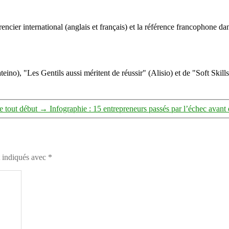
ncier international (anglais et français) et la référence francophone dan
eino), "Les Gentils aussi méritent de réussir" (Alisio) et de "Soft Skill
e tout début
→
Infographie : 15 entrepreneurs passés par l’échec avant 
t indiqués avec
*