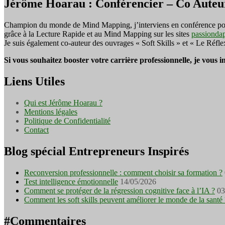
Jérôme Hoarau : Conférencier – Co Auteu
Champion du monde de Mind Mapping, j’interviens en conférence pour f
grâce à la Lecture Rapide et au Mind Mapping sur les sites
passionda
Je suis également co-auteur des ouvrages « Soft Skills » et « Le Réfl
Si vous souhaitez booster votre carrière professionnelle, je vous 
Liens Utiles
Qui est Jérôme Hoarau ?
Mentions légales
Politique de Confidentialité
Contact
Blog spécial Entrepreneurs Inspirés
Reconversion professionnelle : comment choisir sa formation ?
Test intelligence émotionnelle
14/05/2026
Comment se protéger de la régression cognitive face à l’IA ?
03
Comment les soft skills peuvent améliorer le monde de la santé 
#Commentaires