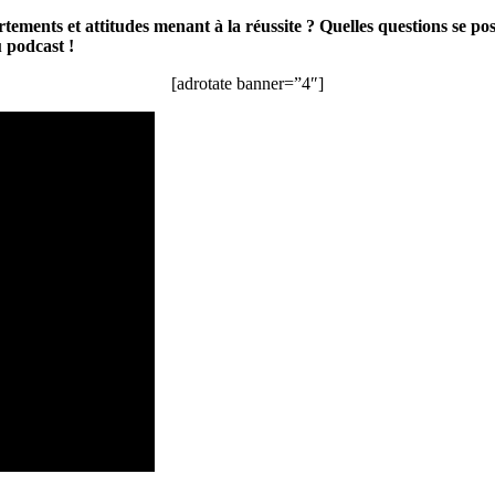
le
ements et attitudes menant à la réussite ? Quelles questions se pose
coach
 podcast !
olympique
Eric
[adrotate banner=”4″]
Alard