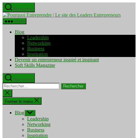
Aller
Recherche
au
Pourquo
contenu
Entrepre
Menu
|
Le
Blog
site
Leadership
des
Networking
Leaders
Business
Entrepre
Inspiration
Devenir un entrepreneur inspiré et inspirant
Soft Skills Magazine
Recherche
Rechercher :
Fermer
la
recherche
Fermer le menu
Blog
Afficher
le
Leadership
sous-
Networking
menu
Business
Inspiration