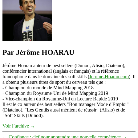
gagner
sa
vie
Par Jérôme HOARAU
Jérôme Hoarau auteur de best sellers (Dunod, Alisio, Diateino),
conférencier international (anglais et français) et la référence
francophone dans le domaine des soft skills (
Jerome-Hoarau.com
). Il
a obtenu plusieurs titres de sport du cerveau tels que :
- Champion du monde de Mind Mapping 2018
- Champion du Royaume-Uni de Mind Mapping 2019
- Vice-champion du Royaume-Uni en Lecture Rapide 2019
Il est le co-auteur des best sellers "Bon manager Mode d'Emploi"
(Diateino), "Les Gentils aussi méritent de réussir" (Alisio) et de
"Soft Skills (Dunod).
Voir l’archive
→
←
Confiance : clef pour apprendre une nouvelle compétence
→