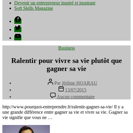
Devenir un entrepreneur inspiré et inspirant
Soft Skills Magazine
Facebook
Twitter
YouTube
Catégories
Business
Ralentir pour vivre sa vie plutôt que
gagner sa vie
Auteur
Par
Jérôme HOARAU
de
Date
13/07/2015
l’article
de
sur
Aucun commentaire
l’article
Ralentir
pour
http://www.pourquoi-entreprendre.fr/ralentir-gagner-sa-vie/ Il y a
vivre
une grande différence entre gagner sa vie et vivre sa vie. Gagner sa
sa
vie signifie que vous ne …
vie
plutôt
que