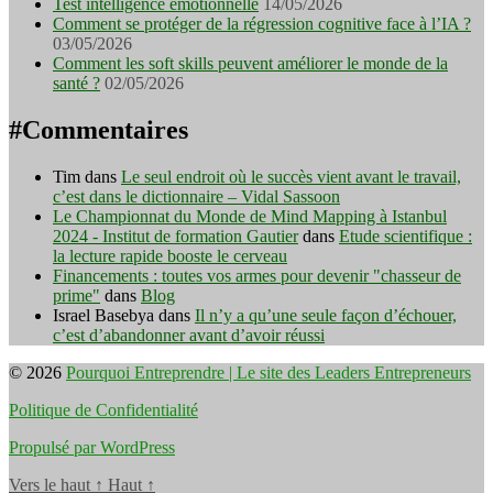
Test intelligence émotionnelle
14/05/2026
Comment se protéger de la régression cognitive face à l’IA ?
03/05/2026
Comment les soft skills peuvent améliorer le monde de la
santé ?
02/05/2026
#Commentaires
Tim
dans
Le seul endroit où le succès vient avant le travail,
c’est dans le dictionnaire – Vidal Sassoon
Le Championnat du Monde de Mind Mapping à Istanbul
2024 - Institut de formation Gautier
dans
Etude scientifique :
la lecture rapide booste le cerveau
Financements : toutes vos armes pour devenir "chasseur de
prime"
dans
Blog
Israel Basebya
dans
Il n’y a qu’une seule façon d’échouer,
c’est d’abandonner avant d’avoir réussi
© 2026
Pourquoi Entreprendre | Le site des Leaders Entrepreneurs
Politique de Confidentialité
Propulsé par WordPress
Vers le haut
↑
Haut
↑