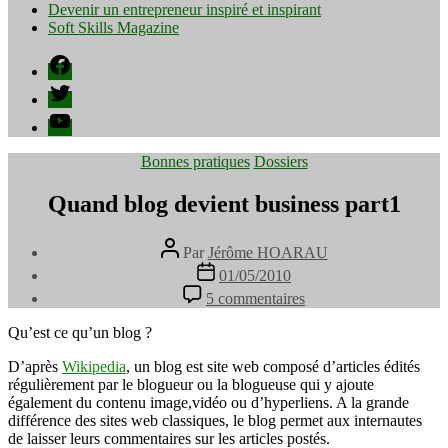
Devenir un entrepreneur inspiré et inspirant
Soft Skills Magazine
Facebook
Twitter
YouTube
Catégories
Bonnes pratiques
Dossiers
Quand blog devient business part1
Auteur
Par
Jérôme HOARAU
de
Date
01/05/2010
l’article
de
sur
5 commentaires
l’article
Quand
blog
Qu’est ce qu’un blog ?
devient
business
D’après
Wikipedia
, un blog est site web composé d’articles édités
part1
régulièrement par le blogueur ou la blogueuse qui y ajoute
également du contenu image,vidéo ou d’hyperliens. A la grande
différence des sites web classiques, le blog permet aux internautes
de laisser leurs commentaires sur les articles postés.