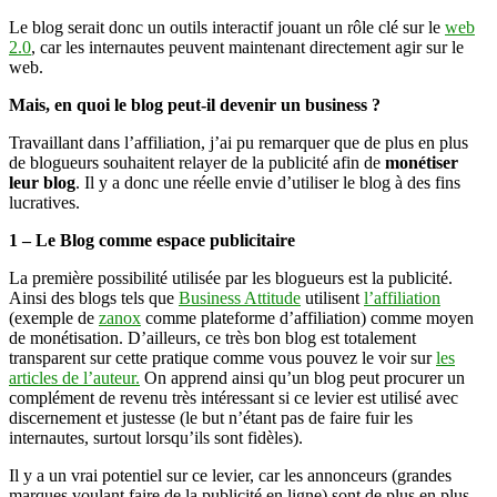
Le blog serait donc un outils interactif jouant un rôle clé sur le
web
2.0
, car les internautes peuvent maintenant directement agir sur le
web.
Mais, en quoi le blog peut-il devenir un business ?
Travaillant dans l’affiliation, j’ai pu remarquer que de plus en plus
de blogueurs souhaitent relayer de la publicité afin de
monétiser
leur blog
. Il y a donc une réelle envie d’utiliser le blog à des fins
lucratives.
1 – Le Blog comme espace publicitaire
La première possibilité utilisée par les blogueurs est la publicité.
Ainsi des blogs tels que
Business Attitude
utilisent
l’affiliation
(exemple de
zanox
comme plateforme d’affiliation) comme moyen
de monétisation. D’ailleurs, ce très bon blog est totalement
transparent sur cette pratique comme vous pouvez le voir sur
les
articles de l’auteur.
On apprend ainsi qu’un blog peut procurer un
complément de revenu très intéressant si ce levier est utilisé avec
discernement et justesse (le but n’étant pas de faire fuir les
internautes, surtout lorsqu’ils sont fidèles).
Il y a un vrai potentiel sur ce levier, car les annonceurs (grandes
marques voulant faire de la publicité en ligne) sont de plus en plus