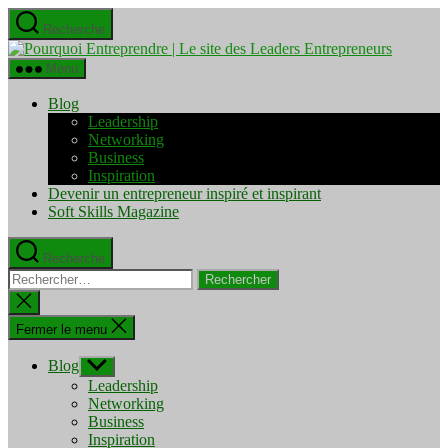
Aller
Recherche
au
Pourquo
contenu
Entrepre
Menu
|
Le
Blog
site
Leadership
des
Networking
Leaders
Business
Entrepre
Inspiration
Devenir un entrepreneur inspiré et inspirant
Soft Skills Magazine
Recherche
Rechercher :
Fermer
la
recherche
Fermer le menu
Blog
Afficher
le
Leadership
sous-
Networking
menu
Business
Inspiration