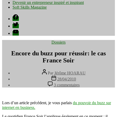
Devenir un entrepreneur inspiré et inspirant
Soft Skills Magazine
Facebook
Twitter
YouTube
Catégories
Dossiers
Encore du buzz pour réussir: le cas
France Soir
Auteur
Par
Jérôme HOARAU
de
Date
28/04/2010
l’article
de
sur
3 commentaires
l’article
Encore
du
buzz
pour
Lors d’un article précédent, je vous parlais
du pouvoir du buzz sur
réussir:
internet en business.
le
Le quotidien France Soir l’applique également en ce moment : il
cas