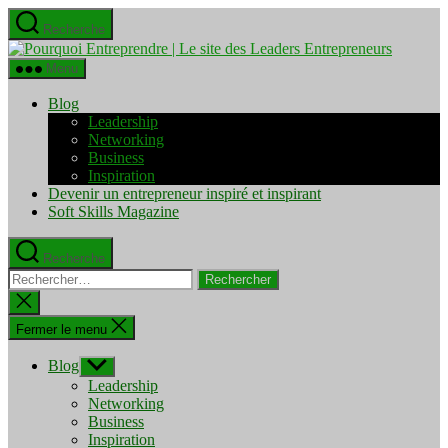
Aller
Recherche
au
Pourquo
contenu
Entrepre
Menu
|
Le
Blog
site
Leadership
des
Networking
Leaders
Business
Entrepre
Inspiration
Devenir un entrepreneur inspiré et inspirant
Soft Skills Magazine
Recherche
Rechercher :
Fermer
la
recherche
Fermer le menu
Blog
Afficher
le
Leadership
sous-
Networking
menu
Business
Inspiration