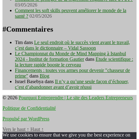
03/05/2026
Comment les soft skills peuvent améliorer le monde de la
santé ?
02/05/2026
#Commentaires
Tim
dans
Le seul endroit où le succès vient avant le travail,
c’est dans le dictionnaire – Vidal Sassoon
Le Championnat du Monde de Mind Mapping à Istanbul
2024 - Institut de formation Gautier
dans
Etude scientifique :
la lecture rapide booste le cerveau
Financements : toutes vos armes pour devenir "chasseur de
prime"
dans
Blog
Israel Basebya
dans
Il n’y a qu’une seule façon d’échouer,
c’est d’abandonner avant d’avoir réussi
© 2026
Pourquoi Entreprendre | Le site des Leaders Entrepreneurs
Politique de Confidentialité
Propulsé par WordPress
Vers le haut
↑
Haut
↑
We use cookies to ensure that we give you the best experience on