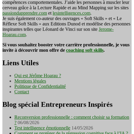
compétences comportementales. J’aide les personnes à muscler leur
cerveau grâce à la Lecture Rapide et au Mind Mapping sur les sites
passiondapprendre.com
et
lesintelligences.com
.
Je suis également co-auteur des ouvrages « Soft Skills » et « Le
Réflexe Soft Skills » aux Editions Dunod et modélise des personnes
inspirantes telles que Léonard de Vinci sur son site
Jerome-
Hoarau.com
.
Si vous souhaitez booster votre carrière professionnelle, je vous
invite à découvrir mon offre de
coaching soft skills
.
Liens Utiles
Qui est Jérôme Hoarau ?
Mentions légales
Politique de Confidentialité
Contact
Blog spécial Entrepreneurs Inspirés
Reconversion professionnelle : comment choisir sa formation
?
06/08/2026
Test intelligence émotionnelle
14/05/2026
Comment se protéger de la régression cognitive face à l’IA ?