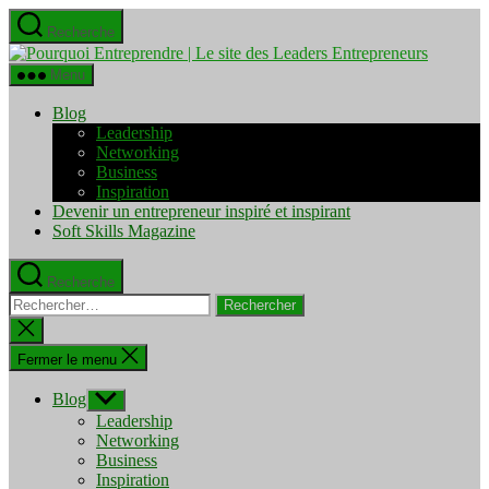
Aller
Recherche
au
Pourquo
contenu
Entrepre
Menu
|
Le
Blog
site
Leadership
des
Networking
Leaders
Business
Entrepre
Inspiration
Devenir un entrepreneur inspiré et inspirant
Soft Skills Magazine
Recherche
Rechercher :
Fermer
la
recherche
Fermer le menu
Blog
Afficher
le
Leadership
sous-
Networking
menu
Business
Inspiration