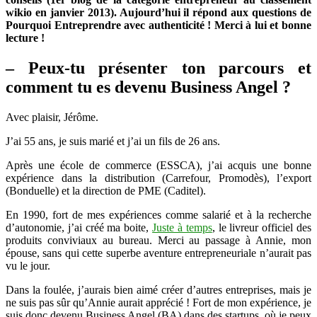
Patrick
wikio en janvier 2013). Aujourd’hui il répond aux questions de
HANNEDOUCHE
Pourquoi Entreprendre avec authenticité ! Merci à lui et bonne
lecture !
– Peux-tu présenter ton parcours et
comment tu es devenu Business Angel ?
Avec plaisir, Jérôme.
J’ai 55 ans, je suis marié et j’ai un fils de 26 ans.
Après une école de commerce (ESSCA), j’ai acquis une bonne
expérience dans la distribution (Carrefour, Promodès), l’export
(Bonduelle) et la direction de PME (Caditel).
En 1990, fort de mes expériences comme salarié et à la recherche
d’autonomie, j’ai créé ma boite,
Juste à temps
, le livreur officiel des
produits conviviaux au bureau. Merci au passage à Annie, mon
épouse, sans qui cette superbe aventure entrepreneuriale n’aurait pas
vu le jour.
Dans la foulée, j’aurais bien aimé créer d’autres entreprises, mais je
ne suis pas sûr qu’Annie aurait apprécié ! Fort de mon expérience, je
suis donc devenu Business Angel (BA) dans des startups où je peux