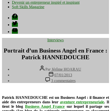
Devenir un entrepreneur inspiré et inspirant
Soft Skills Magazine
Facebook
Twitter
YouTube
Catégories
Interviews
Portrait d’un Business Angel en France :
Patrick HANNEDOUCHE
Auteur
Par
Jérôme HOARAU
de
Date
07/01/2013
l’article
de
sur
3 commentaires
l’article
Portrait
d’un
Business
Angel
Patrick HANNEDOUCHE est un Business Angel : il finance et
en
aide des entrepreneurs dans leur
aventure entrepreneuriale
. Il
France
tient le blog
Business Angel France
sur lequel il partage ses
:
conseils (1er blog de la catégorie entrepreneur au classement