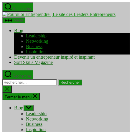
Aller
Recherche
au
Pourquo
contenu
Entrepre
Menu
|
Le
Blog
site
Leadership
des
Networking
Leaders
Business
Entrepre
Inspiration
Devenir un entrepreneur inspiré et inspirant
Soft Skills Magazine
Recherche
Rechercher :
Fermer
la
recherche
Fermer le menu
Blog
Afficher
le
Leadership
sous-
Networking
menu
Business
Inspiration