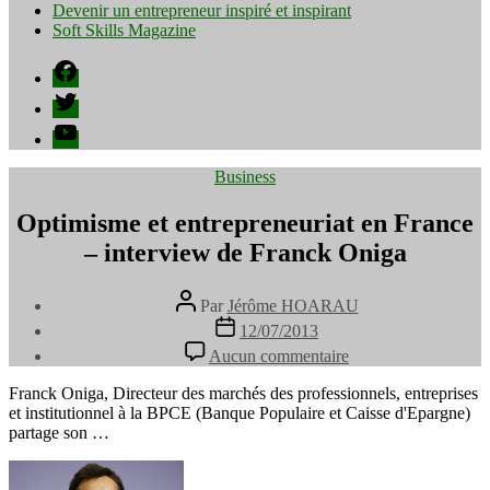
Devenir un entrepreneur inspiré et inspirant
Soft Skills Magazine
Facebook
Twitter
YouTube
Catégories
Business
Optimisme et entrepreneuriat en France
– interview de Franck Oniga
Auteur
Par
Jérôme HOARAU
de
Date
12/07/2013
l’article
de
sur
Aucun commentaire
l’article
Optimisme
et
Franck Oniga, Directeur des marchés des professionnels, entreprises
entrepreneuriat
et institutionnel à la BPCE (Banque Populaire et Caisse d'Epargne)
en
partage son …
France
–
interview