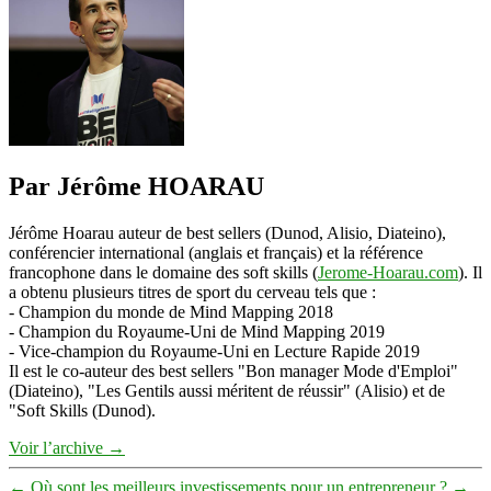
de
Franck
Oniga
Par Jérôme HOARAU
Jérôme Hoarau auteur de best sellers (Dunod, Alisio, Diateino),
conférencier international (anglais et français) et la référence
francophone dans le domaine des soft skills (
Jerome-Hoarau.com
). Il
a obtenu plusieurs titres de sport du cerveau tels que :
- Champion du monde de Mind Mapping 2018
- Champion du Royaume-Uni de Mind Mapping 2019
- Vice-champion du Royaume-Uni en Lecture Rapide 2019
Il est le co-auteur des best sellers "Bon manager Mode d'Emploi"
(Diateino), "Les Gentils aussi méritent de réussir" (Alisio) et de
"Soft Skills (Dunod).
Voir l’archive
→
←
Où sont les meilleurs investissements pour un entrepreneur ?
→