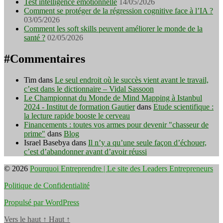
Test intelligence émotionnelle
14/05/2026
Comment se protéger de la régression cognitive face à l’IA ?
03/05/2026
Comment les soft skills peuvent améliorer le monde de la
santé ?
02/05/2026
#Commentaires
Tim
dans
Le seul endroit où le succès vient avant le travail,
c’est dans le dictionnaire – Vidal Sassoon
Le Championnat du Monde de Mind Mapping à Istanbul
2024 - Institut de formation Gautier
dans
Etude scientifique :
la lecture rapide booste le cerveau
Financements : toutes vos armes pour devenir "chasseur de
prime"
dans
Blog
Israel Basebya
dans
Il n’y a qu’une seule façon d’échouer,
c’est d’abandonner avant d’avoir réussi
© 2026
Pourquoi Entreprendre | Le site des Leaders Entrepreneurs
Politique de Confidentialité
Propulsé par WordPress
Vers le haut
↑
Haut
↑