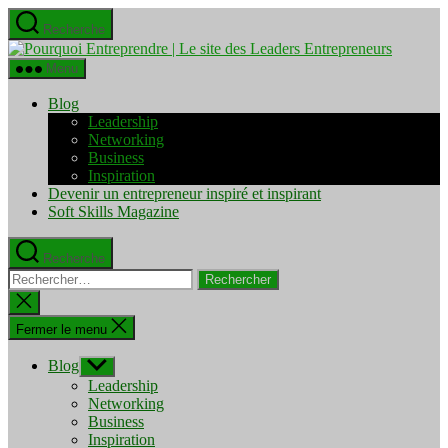
Aller
Recherche
au
Pourquo
contenu
Entrepre
Menu
|
Le
Blog
site
Leadership
des
Networking
Leaders
Business
Entrepre
Inspiration
Devenir un entrepreneur inspiré et inspirant
Soft Skills Magazine
Recherche
Rechercher :
Fermer
la
recherche
Fermer le menu
Blog
Afficher
le
Leadership
sous-
Networking
menu
Business
Inspiration