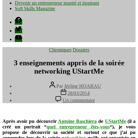
Devenir un entrepreneur inspiré et inspirant
Soft Skills Magazine
Facebook
Twitter
YouTube
Catégories
Chroniques
Dossiers
3 enseignements appris de la soirée
networking UStartMe
Auteur
Par
Jérôme HOARAU
de
Date
28/03/2014
l’article
de
sur
Un commentaire
l’article
3
enseignements
appris
de
Après avoir pu découvrir
Antoine Baschiera
de
UStartMe
(il a
la
créé un portrait “
quel entrepreneur êtes-vous
“), je vous
soirée
propose de découvrir sa société et surtout ce que j’ai pu
networking
apprendre lors de la soirée
networking
qu’ils ont organisée en