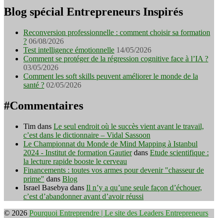
Blog spécial Entrepreneurs Inspirés
Reconversion professionnelle : comment choisir sa formation
?
06/08/2026
Test intelligence émotionnelle
14/05/2026
Comment se protéger de la régression cognitive face à l’IA ?
03/05/2026
Comment les soft skills peuvent améliorer le monde de la
santé ?
02/05/2026
#Commentaires
Tim
dans
Le seul endroit où le succès vient avant le travail,
c’est dans le dictionnaire – Vidal Sassoon
Le Championnat du Monde de Mind Mapping à Istanbul
2024 - Institut de formation Gautier
dans
Etude scientifique :
la lecture rapide booste le cerveau
Financements : toutes vos armes pour devenir "chasseur de
prime"
dans
Blog
Israel Basebya
dans
Il n’y a qu’une seule façon d’échouer,
c’est d’abandonner avant d’avoir réussi
© 2026
Pourquoi Entreprendre | Le site des Leaders Entrepreneurs