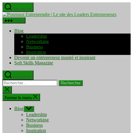
Aller
Recherche
au
Pourquo
contenu
Entrepre
Menu
|
Le
Blog
site
Leadership
des
Networking
Leaders
Business
Entrepre
Inspiration
Devenir un entrepreneur inspiré et inspirant
Soft Skills Magazine
Recherche
Rechercher :
Fermer
la
recherche
Fermer le menu
Blog
Afficher
le
Leadership
sous-
Networking
menu
Business
Inspiration