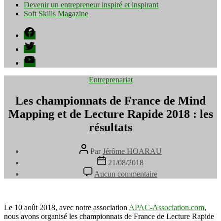
Devenir un entrepreneur inspiré et inspirant
Soft Skills Magazine
Facebook
Twitter
YouTube
Catégories
Entreprenariat
Les championnats de France de Mind
Mapping et de Lecture Rapide 2018 : les
résultats
Auteur
Par
Jérôme HOARAU
de
Date
21/08/2018
l’article
de
sur
Aucun commentaire
l’article
Les
championnats
de
France
Le 10 août 2018, avec notre association
APAC-Association.com
,
de
nous avons organisé les championnats de France de Lecture Rapide