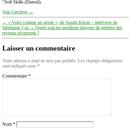
"Soft Skills (Dunod).
Voir l’archive
→
←
« Voler comme un artiste », de Austin Kleon – interview de
Stéphanie Cot
→
Quels sont les meilleurs moyens de générer des
revenus récurrents ?
Laisser un commentaire
Votre adresse e-mail ne sera pas publiée.
Les champs obligatoires
sont indiqués avec
*
Commentaire
*
Nom
*