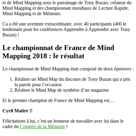
Mind
et de Mind Mapping sous le parrainage de Tony Buzan, créateur du
Mapping
Mind Mapping et des championnats mondiaux de Lecture Rapide,
et
Mind Mapping et de Mémoire.
de
Ca a été une aventure extraordinaire, avec 40 participants (400 le
Lecture
lendemain pour les conférences Apprendre à Apprendre avec Tony
Rapide
Buzan) !
2018
:
les
Le championnat de France de Mind
résultats
Mapping 2018 : le résultat
Le championnat de Mind Mapping était composé de deux épreuves :
Réaliser un Mind Map du discours de Tony Buzan qui a pris
la parole pour l’occasion
Réaliser le Mind Map de synthèse d’un magazine
Et le premier champion de France de Mind Mapping est…
Cyril Maitre !!
Félicitations à lui, c’est un honneur de travailler avec lui dans le
cadre du
Congrès de la Mémoire
!